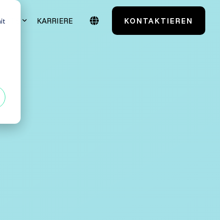
IGHTS
KARRIERE
KONTAKTIEREN
it
Case Studies
Testmanagement
TestSolutions Originals
entials
Grundlagen des
Softwaretestens
 Power User
Grundlagen der
Praxisnah. Erfolgsbewährt.
Testautomatisierung
 Administratoren
Maßgeschneidert. Erfahren Sie mehr über
unsere Case Studies.
Grundlagen AI Testing
Alle anzeigen