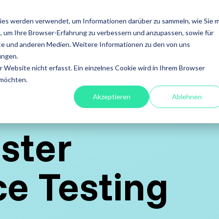
ISTUNGEN
FOKUS
ACADEMY
ÜBER UNS
INS
ies werden verwendet, um Informationen darüber zu sammeln, wie Sie m
, um Ihre Browser-Erfahrung zu verbessern und anzupassen, sowie für
en
Leistungen
e und anderen Medien. Weitere Informationen zu den von uns
ungen.
fessional
A4Q - Alliance for
Xray - 
Website nicht erfasst. Ein einzelnes Cookie wird in Ihrem Browser
on Testing
Qualification
für Jira
 möchten.
Akzeptieren
Ablehnen
stests
ISTQB Add-On Practical
Xray Ess
software
ester
Tester
Xray für
ory Services
AI Essentials
e Testing
Xray für
atisierung
AI Foundation
ung
Digital Accessibility