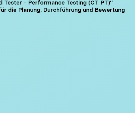
ed Tester – Performance Testing (CT‑PT)“
gement
für die Planung, Durchführung und Bewertung
Software Development
Engineer in Test
Selenium 4 Tester Foundation
Security Essentials
re