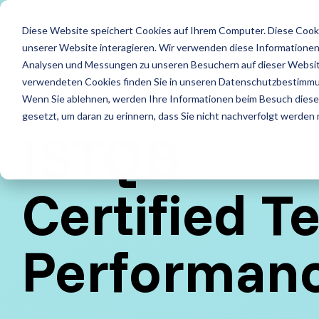
Skip
to
LE
Diese Website speichert Cookies auf Ihrem Computer. Diese Cook
the
main
unserer Website interagieren. Wir verwenden diese Informationen
content.
Leistungen
Leistung
Analysen und Messungen zu unseren Besuchern auf dieser Websit
verwendeten Cookies finden Sie in unseren Datenschutzbestimm
ISTQB Certified Tester
IREB Certified Pro
Wenn Sie ablehnen, werden Ihre Informationen beim Besuch dieser 
Alle anzeigen
Penetrati
for Requirements
gesetzt, um daran zu erinnern, dass Sie nicht nachverfolgt werden
Engineering
ISTQB
Accessibility Testing
Sicherheit
Foundation Level
Foundation Level
Agiles Testen
Standard
Certified T
AI Testing
RE@Agile Primer
API Testing
Test Fact
Performanc
Testing with GenAI
Last- und Performance
Testautom
Test Management
Nutzerabnahmetest / UAT
Testberat