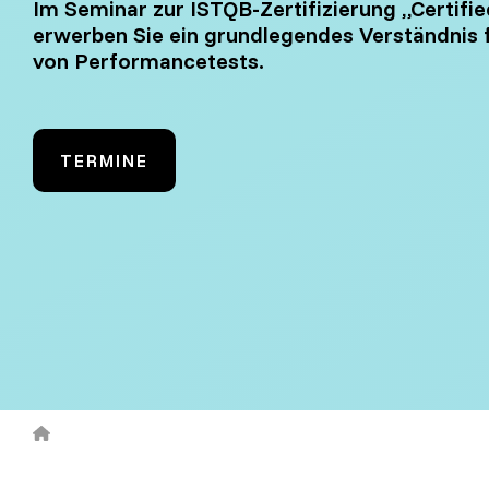
Im Seminar zur ISTQB-Zertifizierung „Certifi
Test Analyst
Offshore Test Center
Testmana
erwerben Sie ein grundlegendes Verständnis 
von Performancetests.
Test Automation Engineering
Agile Tester
TERMINE
Acceptance Testing
Performance Testing
Seminarthemen
Trainingsformen
Inhouse Semina