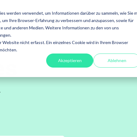
ISTUNGEN
FOKUS
ACADEMY
ÜBER UNS
INS
ies werden verwendet, um Informationen darüber zu sammeln, wie Sie m
, um Ihre Browser-Erfahrung zu verbessern und anzupassen, sowie für
en
Leistungen
e und anderen Medien. Weitere Informationen zu den von uns
ungen.
fessional
A4Q - Alliance for
Xray - 
Website nicht erfasst. Ein einzelnes Cookie wird in Ihrem Browser
on Testing
Qualification
für Jira
 möchten.
es
Akzeptieren
Ablehnen
stests
ISTQB Add-On Practical
Xray Ess
software
Tester
.
Xray für
ory Services
AI Essentials
Xray für
atisierung
AI Foundation
ung
Digital Accessibility