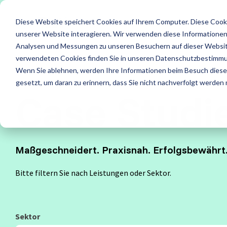
Skip
to
LE
Diese Website speichert Cookies auf Ihrem Computer. Diese Cook
the
main
unserer Website interagieren. Wir verwenden diese Informationen
content.
Leistungen
Leistung
Analysen und Messungen zu unseren Besuchern auf dieser Websit
verwendeten Cookies finden Sie in unseren Datenschutzbestimm
ISTQB Certified Tester
IREB Certified Pro
Wenn Sie ablehnen, werden Ihre Informationen beim Besuch dieser 
Alle anzeigen
Penetrati
for Requirements
gesetzt, um daran zu erinnern, dass Sie nicht nachverfolgt werden
Engineering
Case Studi
Accessibility Testing
Sicherheit
Foundation Level
Foundation Level
Agiles Testen
Standard
Maßgeschneidert. Praxisnah. Erfolgsbewährt
AI Testing
RE@Agile Primer
API Testing
Test Fact
Bitte filtern Sie nach Leistungen oder Sektor.
Testing with GenAI
Last- und Performance
Testautom
Test Management
Nutzerabnahmetest / UAT
Testberat
Sektor