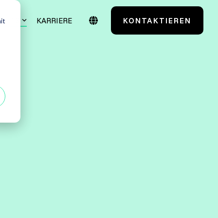
IGHTS
KARRIERE
KONTAKTIEREN
it
Case Studies
Testmanagement
TestSolutions Originals
entials
Grundlagen des
Softwaretestens
 Power User
Grundlagen der
Praxisnah. Erfolgsbewährt.
Testautomatisierung
 Administratoren
Maßgeschneidert. Erfahren Sie mehr über
unsere Case Studies.
Grundlagen AI Testing
Alle anzeigen