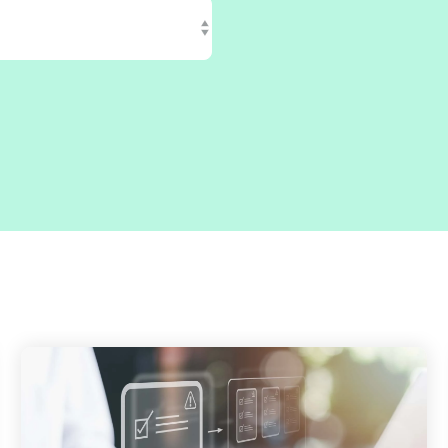
gement
Software Development
Engineer in Test
Selenium 4 Tester Foundation
Security Essentials
re