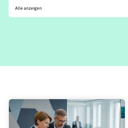
Test Analyst
Offshore Test Center
Testmana
Test Automation Engineering
Agile Tester
Acceptance Testing
Performance Testing
Seminarthemen
Trainingsformen
Inhouse Semina