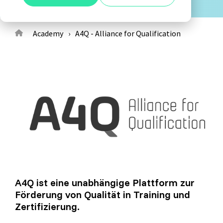
Alle anzeigen
Agile Tester
Acceptance Testing
Academy
A4Q - Alliance for Qualification
Performance Testing
A4Q - Alliance for Qualification
ISTQB Add-On Practical Tester
AI Essentials
AI Foundation
A4Q ist eine unabhängige Plattform zur
Förderung von Qualität in Training und
Digital Accessibility
Zertifizierung.
Software Development Engineer in Test