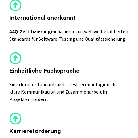
International anerkannt
Grundlagen des Softwaretestens
Grundlagen der Testautomatisierung
A4Q-Zertifizierun
gen
basieren auf
weltweit etab
lierten
Standards für
Software-Testing und
Qualitätssicherung.
Grundlagen AI Testing
Testverfahren für den Softwaretest
Grundlagen IT-Sicherheitstests
Einheitliche Fachsprache
Sie erlernen standardisierte Testterminologien, die
Seminarthemen
Trainingsformen
Inhouse
Fragen
Seminare
und
klare Kommunikation und Zusammenarbeit in
Antwort
Projekten fördern.
(FAQ)
Karriereförderung