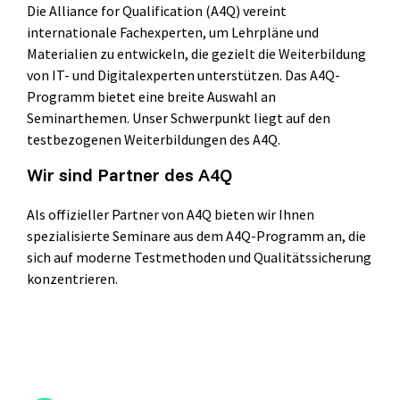
Die Alliance for Qualification (A4Q) vereint
Selenium 4 Tester Foundation
internationale Fachexperten, um Lehrpläne und
Security Essentials
Materialien zu entwickeln, die gezielt die Weiterbildung
von IT- und Digitalexperten unterstützen. Das A4Q-
Xray - Testmanagement für Jira
Programm bietet eine breite Auswahl an
Seminarthemen. Unser Schwerpunkt liegt auf den
testbezogenen Weiterbildungen des A4Q.
Wir sind Partner des A4Q
Als offizieller Partner von A4Q bieten wir Ihnen
Xray Essentials
spezialisierte Seminare aus dem A4Q-Programm an, die
Xray für Power User
sich auf moderne Testmethoden und Qualitätssicherung
konzentrieren.
Xray für Administratoren
TestSolutions Originals