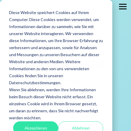
Skip
to
Tog
Diese Website speichert Cookies auf Ihrem
the
Me
main
Computer. Diese Cookies werden verwendet, um
content.
Leistungen
Leistungen
Leistungen
Case
Informationen darüber zu sammeln, wie Sie mit
Studies
ISTQB Certified Tester
IREB Certified
unserer Website interagieren. Wir verwenden
Professional for
diese Informationen, um Ihre Browser-Erfahrung zu
Alle anzeigen
Penetration Testing
Requirements
verbessern und anzupassen, sowie für Analysen
Engineering
Accessibility Testing
Sicherheitstests
und Messungen zu unseren Besuchern auf dieser
A4Q Seminare
Agiles Testen
Standardsoftware
Website und anderen Medien. Weitere
Praxisnah.
Informationen zu den von uns verwendeten
API Testing
Test Factory Services
Erfolgsbewähr
Foundation Level
Foundation Level
Cookies finden Sie in unseren
Alles Wissenswerte zum
Maßgeschneide
Last- und Performance
Testautomatisierung
Datenschutzbestimmungen.
AI Testing
RE@Agile Primer
Erfahren
Ausbildungsprogramm
Wenn Sie ablehnen, werden Ihre Informationen
Nutzerabnahmetest / UAT
Testberatung
Testing with GenAI
Sie mehr
beim Besuch dieser Website nicht erfasst. Ein
über
Offshore Test Center
Testmanagement
einzelnes Cookie wird in Ihrem Browser gesetzt,
Test Management
unsere
um daran zu erinnern, dass Sie nicht nachverfolgt
Test Analyst
Case
werden möchten.
Studies.
Test Automation Engineering
Akzeptieren
Ablehnen