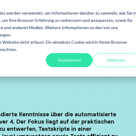
ISTUNGEN
FOKUS
ACADEMY
ÜBER UNS
INS
ies werden verwendet, um Informationen darüber zu sammeln, wie Sie m
, um Ihre Browser-Erfahrung zu verbessern und anzupassen, sowie für
en
Leistungen
e und anderen Medien. Weitere Informationen zu den von uns
ungen.
fessional
A4Q - Alliance for
Xray - 
Website nicht erfasst. Ein einzelnes Cookie wird in Ihrem Browser
on Testing
Qualification
für Jira
 möchten.
um 4 Tester
Akzeptieren
Ablehnen
stests
ISTQB Add-On Practical
Xray Ess
software
Tester
Xray für
ory Services
AI Essentials
Xray für
atisierung
ierte Kenntnisse über die automatisierte
AI Foundation
r 4. Der Fokus liegt auf der praktischen
ung
zu entwerfen, Testskripte in einer
Digital Accessibility
 Java) umzusetzen sowie Tests effizient zu