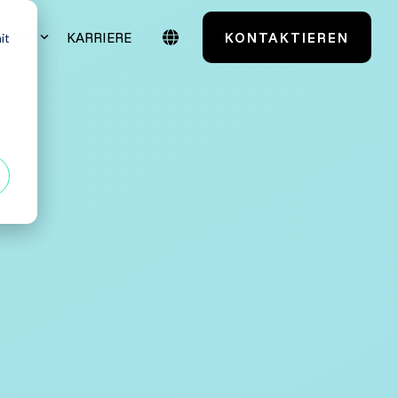
IGHTS
KARRIERE
KONTAKTIEREN
it
Case Studies
Testmanagement
TestSolutions Originals
entials
Grundlagen des
Softwaretestens
 Power User
Grundlagen der
Praxisnah. Erfolgsbewährt.
Testautomatisierung
 Administratoren
Maßgeschneidert. Erfahren Sie mehr über
unsere Case Studies.
Grundlagen AI Testing
Alle anzeigen