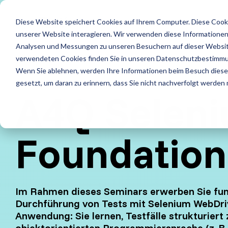
Skip
to
LE
Diese Website speichert Cookies auf Ihrem Computer. Diese Cook
the
main
unserer Website interagieren. Wir verwenden diese Informationen
content.
Leistungen
Leistung
Analysen und Messungen zu unseren Besuchern auf dieser Websit
verwendeten Cookies finden Sie in unseren Datenschutzbestimm
ISTQB Certified Tester
IREB Certified Pro
Wenn Sie ablehnen, werden Ihre Informationen beim Besuch dieser 
Alle anzeigen
Penetrati
for Requirements
gesetzt, um daran zu erinnern, dass Sie nicht nachverfolgt werden
Engineering
A4Q Seleni
Accessibility Testing
Sicherheit
Foundation Level
Foundation Level
Agiles Testen
Standard
Foundation
AI Testing
RE@Agile Primer
API Testing
Test Fact
Testing with GenAI
Last- und Performance
Testautom
Im Rahmen dieses Seminars erwerben Sie fund
Durchführung von Tests mit Selenium WebDrive
Test Management
Nutzerabnahmetest / UAT
Testberat
Anwendung: Sie lernen, Testfälle strukturiert 
objektorientierten Programmiersprache (z. B.