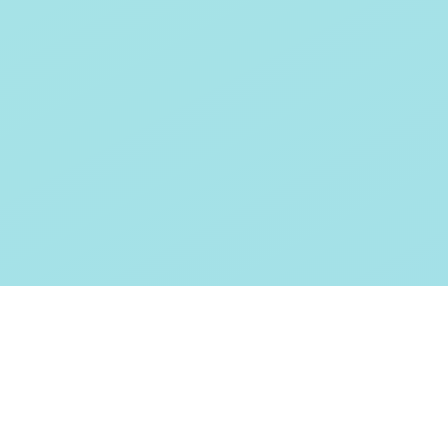
Testverfahren für den
Softwaretest
Grundlagen IT-
Sicherheitstests
Fragen und Antworten (FAQ)