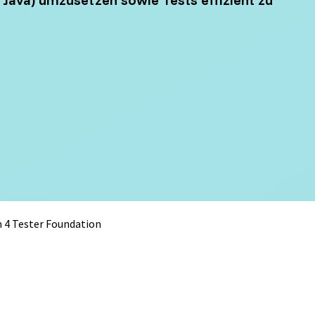
gement
Software Development
Engineer in Test
Selenium 4 Tester Foundation
Security Essentials
 4 Tester Foundation
re