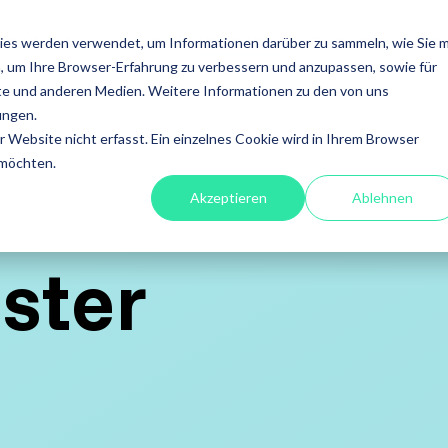
ISTUNGEN
FOKUS
ACADEMY
ÜBER UNS
INS
ies werden verwendet, um Informationen darüber zu sammeln, wie Sie m
, um Ihre Browser-Erfahrung zu verbessern und anzupassen, sowie für
en
Leistungen
e und anderen Medien. Weitere Informationen zu den von uns
ungen.
fessional
A4Q - Alliance for
Xray - 
Website nicht erfasst. Ein einzelnes Cookie wird in Ihrem Browser
on Testing
Qualification
für Jira
 möchten.
Akzeptieren
Ablehnen
stests
ISTQB Add-On Practical
Xray Ess
software
ester
Tester
Xray für
ory Services
AI Essentials
Xray für
atisierung
AI Foundation
ung
Digital Accessibility