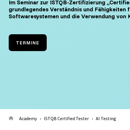
Im Seminar zur ISTQB-Zertifizierung „Certifie
Test Analyst
Offshore Test Center
Testmana
grundlegendes Verständnis und Fähigkeiten f
Softwaresystemen und die Verwendung von K
Test Automation Engineering
Agile Tester
TERMINE
Acceptance Testing
Performance Testing
Seminarthemen
Trainingsformen
Inhouse Semina
Academy
ISTQB Certified Tester
AI Testing