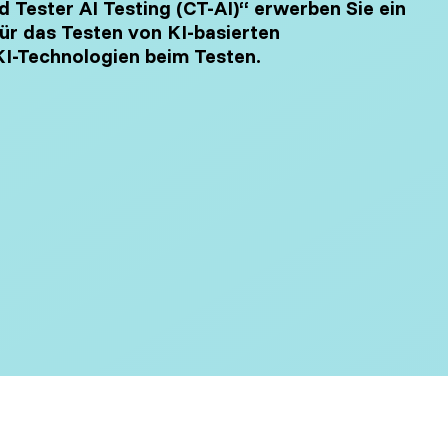
d Tester AI Testing (CT-AI)“ erwerben Sie ein
gement
ür das Testen von KI-basierten
Software Development
I-Technologien beim Testen.
Engineer in Test
Selenium 4 Tester Foundation
Security Essentials
re