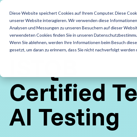
Skip
to
LE
Diese Website speichert Cookies auf Ihrem Computer. Diese Cook
the
main
unserer Website interagieren. Wir verwenden diese Informationen
content.
Leistungen
Leistung
Analysen und Messungen zu unseren Besuchern auf dieser Websit
verwendeten Cookies finden Sie in unseren Datenschutzbestimm
ISTQB Certified Tester
IREB Certified Pro
Wenn Sie ablehnen, werden Ihre Informationen beim Besuch dieser 
Alle anzeigen
Penetrati
for Requirements
gesetzt, um daran zu erinnern, dass Sie nicht nachverfolgt werden
Engineering
ISTQB
Accessibility Testing
Sicherheit
Foundation Level
Foundation Level
Agiles Testen
Standard
Certified T
AI Testing
RE@Agile Primer
API Testing
Test Fact
AI Testing
Testing with GenAI
Last- und Performance
Testautom
Test Management
Nutzerabnahmetest / UAT
Testberat