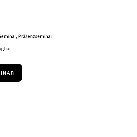
Seminar,
Präsenzseminar
ügbar
MINAR