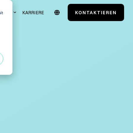
IGHTS
KARRIERE
KONTAKTIEREN
it
Case Studies
Testmanagement
TestSolutions Originals
entials
Grundlagen des
Softwaretestens
 Power User
Grundlagen der
Praxisnah. Erfolgsbewährt.
Testautomatisierung
 Administratoren
Maßgeschneidert. Erfahren Sie mehr über
unsere Case Studies.
Grundlagen AI Testing
Alle anzeigen