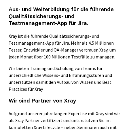
Selenium 4 Tester Foundation
Aus- und Weiterbildung für die führende
Security Essentials
Qualitätssicherungs- und
Testmanagement-App für Jira.
Xray - Testmanagement für Jira
Xray
ist die führende Qualitätssicherungs- und
Testmanagement-App für Jira. Mehr als 4,5 Millionen
Tester, Entwickler und QA-Manager vertrauen Xray, um
jeden Monat über 100 Millionen Testfälle zu managen.
Wir bieten Training und Schulung von Teams für
Xray Essentials
unterschiedliche Wissens- und Erfahrungsstufen und
Xray für Power User
unterstützen damit den Aufbau von Wissen und Best
Practices für Xray.
Xray für Administratoren
Wir sind Partner von Xray
TestSolutions Originals
Aufgrund unserer jahrelangen Expertise mit Xray sind wir
als Xray Partner zertifiziert und unterstützen Sie im
kompletten Xray Lifecycle – neben Seminaren auch mit