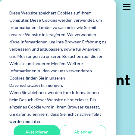
Skip
to
Tog
Diese Website speichert Cookies auf Ihrem
the
Me
main
Computer. Diese Cookies werden verwendet, um
content.
Leistungen
Leistungen
Leistungen
Case
Informationen darüber zu sammeln, wie Sie mit
Studies
ISTQB Certified Tester
IREB Certified
unserer Website interagieren. Wir verwenden
Professional for
diese Informationen, um Ihre Browser-Erfahrung zu
Alle anzeigen
Penetration Testing
Requirements
verbessern und anzupassen, sowie für Analysen
Engineering
Accessibility Testing
Sicherheitstests
und Messungen zu unseren Besuchern auf dieser
Xray -
Agiles Testen
Standardsoftware
Website und anderen Medien. Weitere
Praxisnah.
Informationen zu den von uns verwendeten
Testmanagement
API Testing
Test Factory Services
Erfolgsbewähr
Foundation Level
Foundation Level
Cookies finden Sie in unseren
Maßgeschneide
Last- und Performance
Testautomatisierung
Datenschutzbestimmungen.
AI Testing
RE@Agile Primer
für Jira
Erfahren
Wenn Sie ablehnen, werden Ihre Informationen
Nutzerabnahmetest / UAT
Testberatung
Testing with GenAI
Sie mehr
beim Besuch dieser Website nicht erfasst. Ein
über
Offshore Test Center
Testmanagement
einzelnes Cookie wird in Ihrem Browser gesetzt,
Test Management
Alles Wissenswerte zum
unsere
um daran zu erinnern, dass Sie nicht nachverfolgt
Test Analyst
Case
Ausbildungsprogramm
werden möchten.
Studies.
Test Automation Engineering
Akzeptieren
Ablehnen