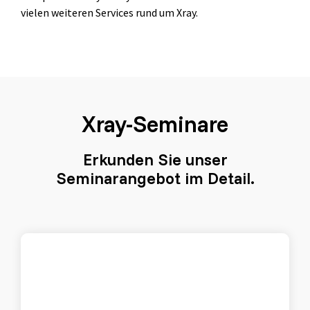
vielen weiteren Services rund um Xray.
Grundlagen des Softwaretestens
Grundlagen der Testautomatisierung
Grundlagen AI Testing
Xray-Seminare
Testverfahren für den Softwaretest
Grundlagen IT-Sicherheitstests
Erkunden Sie unser
Seminarangebot im Detail.
Seminarthemen
Trainingsformen
Inhouse
Fragen
Seminare
und
Antwort
(FAQ)