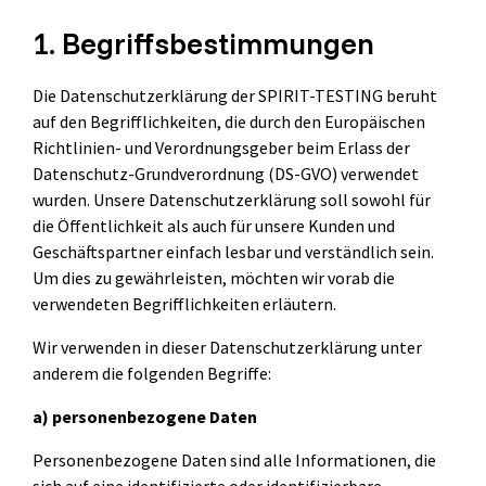
Selenium 4 Tester Foundation
1. Begriffsbestimmungen
Security Essentials
Die Datenschutzerklärung der SPIRIT-TESTING beruht
Xray - Testmanagement für Jira
auf den Begrifflichkeiten, die durch den Europäischen
Richtlinien- und Verordnungsgeber beim Erlass der
Datenschutz-Grundverordnung (DS-GVO) verwendet
wurden. Unsere Datenschutzerklärung soll sowohl für
die Öffentlichkeit als auch für unsere Kunden und
Geschäftspartner einfach lesbar und verständlich sein.
Xray Essentials
Um dies zu gewährleisten, möchten wir vorab die
verwendeten Begrifflichkeiten erläutern.
Xray für Power User
Xray für Administratoren
Wir verwenden in dieser Datenschutzerklärung unter
anderem die folgenden Begriffe:
TestSolutions Originals
a) personenbezogene Daten
Personenbezogene Daten sind alle Informationen, die
sich auf eine identifizierte oder identifizierbare