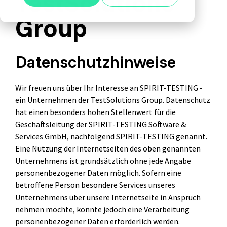
TestSolutions
Alle anzeigen
Agile Tester
Group
Acceptance Testing
Performance Testing
Datenschutzhinweise
A4Q - Alliance for Qualification
Wir freuen uns über Ihr Interesse an SPIRIT-TESTING -
ein Unternehmen der TestSolutions Group. Datenschutz
hat einen besonders hohen Stellenwert für die
Geschäftsleitung der SPIRIT-TESTING Software &
Services GmbH, nachfolgend SPIRIT-TESTING genannt.
ISTQB Add-On Practical Tester
Eine Nutzung der Internetseiten des oben genannten
Unternehmens ist grundsätzlich ohne jede Angabe
AI Essentials
personenbezogener Daten möglich. Sofern eine
AI Foundation
betroffene Person besondere Services unseres
Unternehmens über unsere Internetseite in Anspruch
Digital Accessibility
nehmen möchte, könnte jedoch eine Verarbeitung
Software Development Engineer in Test
personenbezogener Daten erforderlich werden.