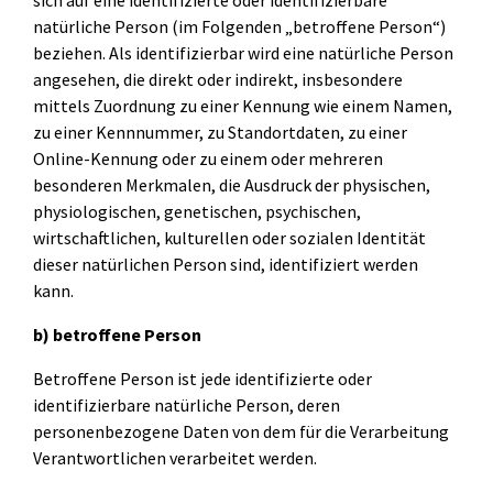
natürliche Person (im Folgenden „betroffene Person“)
beziehen. Als identifizierbar wird eine natürliche Person
Grundlagen des Softwaretestens
angesehen, die direkt oder indirekt, insbesondere
mittels Zuordnung zu einer Kennung wie einem Namen,
Grundlagen der Testautomatisierung
zu einer Kennnummer, zu Standortdaten, zu einer
Grundlagen AI Testing
Online-Kennung oder zu einem oder mehreren
besonderen Merkmalen, die Ausdruck der physischen,
Testverfahren für den Softwaretest
physiologischen, genetischen, psychischen,
Grundlagen IT-Sicherheitstests
wirtschaftlichen, kulturellen oder sozialen Identität
dieser natürlichen Person sind, identifiziert werden
kann.
Seminarthemen
Trainingsformen
Inhouse
Fragen
Seminare
und
b) betroffene Person
Antwort
(FAQ)
Betroffene Person ist jede identifizierte oder
identifizierbare natürliche Person, deren
personenbezogene Daten von dem für die Verarbeitung
Verantwortlichen verarbeitet werden.