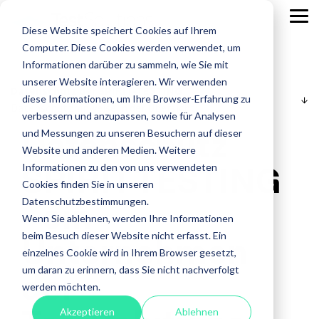
Skip
to
Tog
Diese Website speichert Cookies auf Ihrem
the
Me
main
Computer. Diese Cookies werden verwendet, um
content.
Leistungen
Leistungen
Leistungen
Case
Informationen darüber zu sammeln, wie Sie mit
Studies
ISTQB Certified Tester
IREB Certified
unserer Website interagieren. Wir verwenden
Datenschutz der SPIRIT-TESTING
Professional for
diese Informationen, um Ihre Browser-Erfahrung zu
Alle anzeigen
Penetration Testing
Datenschutzhinweise in der Übersicht:
Requirements
verbessern und anzupassen, sowie für Analysen
Engineering
Accessibility Testing
Sicherheitstests
Datenschutz
und Messungen zu unseren Besuchern auf dieser
Agiles Testen
Standardsoftware
Website und anderen Medien. Weitere
Praxisnah.
SPIRIT-TESTING
Informationen zu den von uns verwendeten
API Testing
Test Factory Services
Erfolgsbewähr
Foundation Level
Foundation Level
Cookies finden Sie in unseren
Maßgeschneide
- ein
Last- und Performance
Testautomatisierung
Datenschutzbestimmungen.
AI Testing
RE@Agile Primer
Erfahren
Wenn Sie ablehnen, werden Ihre Informationen
Nutzerabnahmetest / UAT
Testberatung
Testing with GenAI
Sie mehr
Unternehmen
beim Besuch dieser Website nicht erfasst. Ein
über
Offshore Test Center
Testmanagement
einzelnes Cookie wird in Ihrem Browser gesetzt,
Test Management
unsere
um daran zu erinnern, dass Sie nicht nachverfolgt
der
Test Analyst
Case
werden möchten.
Studies.
Test Automation Engineering
Akzeptieren
Ablehnen