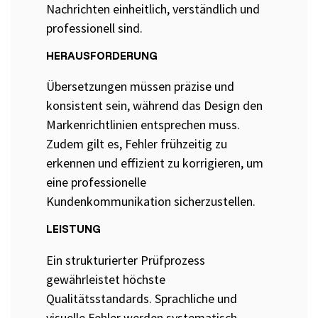
Nachrichten einheitlich, verständlich und
professionell sind.
Grundlagen des Softwaretestens
HERAUSFORDERUNG
Grundlagen der Testautomatisierung
Übersetzungen müssen präzise und
Grundlagen AI Testing
konsistent sein, während das Design den
Testverfahren für den Softwaretest
Markenrichtlinien entsprechen muss.
Zudem gilt es, Fehler frühzeitig zu
Grundlagen IT-Sicherheitstests
erkennen und effizient zu korrigieren, um
eine professionelle
Seminarthemen
Trainingsformen
Inhouse
Fragen
Kundenkommunikation sicherzustellen.
Seminare
und
Antwort
LEISTUNG
(FAQ)
Ein strukturierter Prüfprozess
gewährleistet höchste
Qualitätsstandards. Sprachliche und
visuelle Fehler werden systematisch