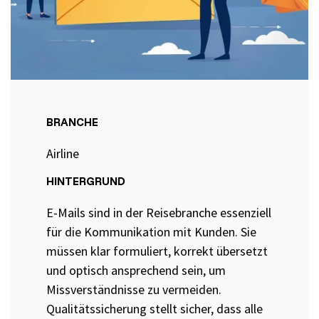
Selenium 4 Tester Foundation
Security Essentials
Xray - Testmanagement für Jira
BRANCHE
Airline
Xray Essentials
HINTERGRUND
Xray für Power User
E-Mails sind in der Reisebranche essenziell
Xray für Administratoren
für die Kommunikation mit Kunden. Sie
müssen klar formuliert, korrekt übersetzt
TestSolutions Originals
und optisch ansprechend sein, um
Missverständnisse zu vermeiden.
Qualitätssicherung stellt sicher, dass alle