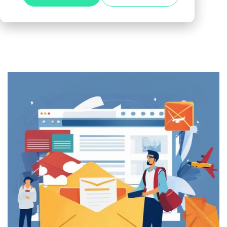
Alle anzeigen
Agile Tester
Acceptance Testing
Performance Testing
A4Q - Alliance for Qualification
ISTQB Add-On Practical Tester
AI Essentials
AI Foundation
Digital Accessibility
Software Development Engineer in Test