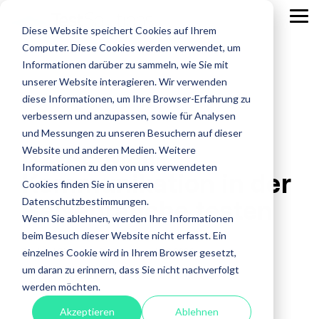
Skip
to
Tog
Diese Website speichert Cookies auf Ihrem
the
Me
main
Computer. Diese Cookies werden verwendet, um
content.
Leistungen
Leistungen
Leistungen
Case
Informationen darüber zu sammeln, wie Sie mit
Studies
ISTQB Certified Tester
IREB Certified
unserer Website interagieren. Wir verwenden
Professional for
diese Informationen, um Ihre Browser-Erfahrung zu
Alle anzeigen
Penetration Testing
Requirements
verbessern und anzupassen, sowie für Analysen
Engineering
Accessibility Testing
Sicherheitstests
und Messungen zu unseren Besuchern auf dieser
B2C-E-Mail-
Agiles Testen
Standardsoftware
Website und anderen Medien. Weitere
Praxisnah.
Informationen zu den von uns verwendeten
Kommunikation in der
API Testing
Test Factory Services
Erfolgsbewähr
Foundation Level
Foundation Level
Cookies finden Sie in unseren
Maßgeschneide
Reisebranche testen
Last- und Performance
Testautomatisierung
Datenschutzbestimmungen.
AI Testing
RE@Agile Primer
Erfahren
Wenn Sie ablehnen, werden Ihre Informationen
Nutzerabnahmetest / UAT
Testberatung
Testing with GenAI
Sie mehr
beim Besuch dieser Website nicht erfasst. Ein
über
Offshore Test Center
Testmanagement
Raphael Bisinger
:
Donnerstag, 12.2.2026
einzelnes Cookie wird in Ihrem Browser gesetzt,
Test Management
unsere
um daran zu erinnern, dass Sie nicht nachverfolgt
Test Analyst
Case
Airline
werden möchten.
Studies.
Test Automation Engineering
Akzeptieren
Ablehnen