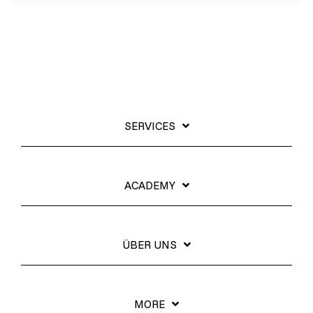
Grundlagen des Softwaretestens
Grundlagen der Testautomatisierung
Grundlagen AI Testing
Testverfahren für den Softwaretest
SERVICES
Grundlagen IT-Sicherheitstests
ACADEMY
Seminarthemen
Trainingsformen
Inhouse
Fragen
Seminare
und
Antwort
(FAQ)
ÜBER UNS
MORE