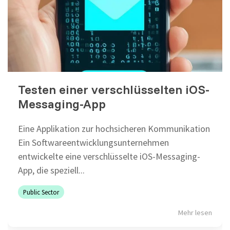
Selenium 4 Tester Foundation
Security Essentials
Xray - Testmanagement für Jira
Testen einer verschlüsselten iOS-
Messaging-App
Xray Essentials
Eine Applikation zur hochsicheren Kommunikation
Ein Softwareentwicklungsunternehmen
Xray für Power User
entwickelte eine verschlüsselte iOS-Messaging-
Xray für Administratoren
App, die speziell...
TestSolutions Originals
Public Sector
Mehr lesen