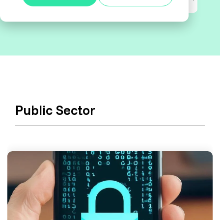
Alle anzeigen
Agile Tester
Acceptance Testing
Performance Testing
A4Q - Alliance for Qualification
Public Sector
ISTQB Add-On Practical Tester
AI Essentials
AI Foundation
Digital Accessibility
Software Development Engineer in Test