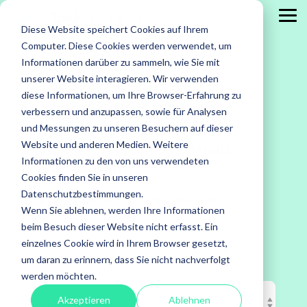
Skip
to
Tog
Diese Website speichert Cookies auf Ihrem
the
Me
main
Computer. Diese Cookies werden verwendet, um
content.
Leistungen
Leistungen
Leistungen
Case
Informationen darüber zu sammeln, wie Sie mit
Studies
ISTQB Certified Tester
IREB Certified
unserer Website interagieren. Wir verwenden
Case Studies
Professional for
diese Informationen, um Ihre Browser-Erfahrung zu
Alle anzeigen
Penetration Testing
Requirements
verbessern und anzupassen, sowie für Analysen
Engineering
Accessibility Testing
Sicherheitstests
und Messungen zu unseren Besuchern auf dieser
Agiles Testen
Standardsoftware
Website und anderen Medien. Weitere
Maßgeschneidert. Praxisnah.
Praxisnah.
Informationen zu den von uns verwendeten
Erfolgsbewährt.
API Testing
Test Factory Services
Erfolgsbewähr
Foundation Level
Foundation Level
Cookies finden Sie in unseren
Maßgeschneide
Last- und Performance
Testautomatisierung
Datenschutzbestimmungen.
AI Testing
RE@Agile Primer
Bitte filtern Sie nach Leistungen oder Sektor.
Erfahren
Wenn Sie ablehnen, werden Ihre Informationen
Nutzerabnahmetest / UAT
Testberatung
Testing with GenAI
Sie mehr
beim Besuch dieser Website nicht erfasst. Ein
über
Offshore Test Center
Testmanagement
einzelnes Cookie wird in Ihrem Browser gesetzt,
Test Management
unsere
um daran zu erinnern, dass Sie nicht nachverfolgt
Sektor
Test Analyst
Case
werden möchten.
Studies.
Test Automation Engineering
Akzeptieren
Ablehnen