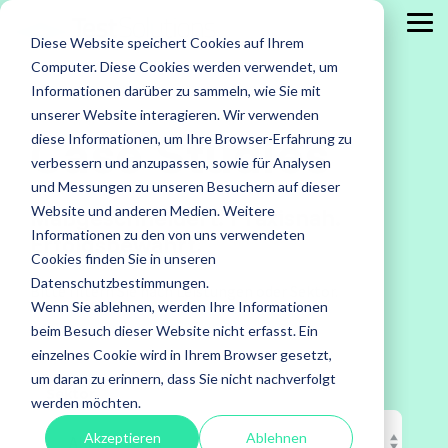
Skip
to
Tog
Diese Website speichert Cookies auf Ihrem
the
Me
main
Computer. Diese Cookies werden verwendet, um
content.
Leistungen
Leistungen
Leistungen
Case
Informationen darüber zu sammeln, wie Sie mit
Studies
ISTQB Certified Tester
IREB Certified
unserer Website interagieren. Wir verwenden
Case Studies
Professional for
diese Informationen, um Ihre Browser-Erfahrung zu
Alle anzeigen
Penetration Testing
Requirements
verbessern und anzupassen, sowie für Analysen
Engineering
Accessibility Testing
Sicherheitstests
und Messungen zu unseren Besuchern auf dieser
Agiles Testen
Standardsoftware
Website und anderen Medien. Weitere
Maßgeschneidert. Praxisnah.
Praxisnah.
Informationen zu den von uns verwendeten
Erfolgsbewährt.
API Testing
Test Factory Services
Erfolgsbewähr
Foundation Level
Foundation Level
Cookies finden Sie in unseren
Maßgeschneide
Last- und Performance
Testautomatisierung
Datenschutzbestimmungen.
AI Testing
RE@Agile Primer
Bitte filtern Sie nach Leistungen oder Sektor.
Erfahren
Wenn Sie ablehnen, werden Ihre Informationen
Nutzerabnahmetest / UAT
Testberatung
Testing with GenAI
Sie mehr
beim Besuch dieser Website nicht erfasst. Ein
über
Offshore Test Center
Testmanagement
einzelnes Cookie wird in Ihrem Browser gesetzt,
Test Management
unsere
um daran zu erinnern, dass Sie nicht nachverfolgt
Sektor
Test Analyst
Case
werden möchten.
Studies.
Test Automation Engineering
Akzeptieren
Ablehnen