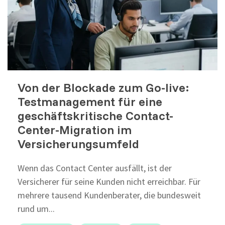
Selenium 4 Tester Foundation
Security Essentials
Xray - Testmanagement für Jira
Von der Blockade zum Go-live:
Testmanagement für eine
geschäftskritische Contact-
Xray Essentials
Center-Migration im
Xray für Power User
Versicherungsumfeld
Xray für Administratoren
Wenn das Contact Center ausfällt, ist der
Versicherer für seine Kunden nicht erreichbar. Für
TestSolutions Originals
mehrere tausend Kundenberater, die bundesweit
rund um...