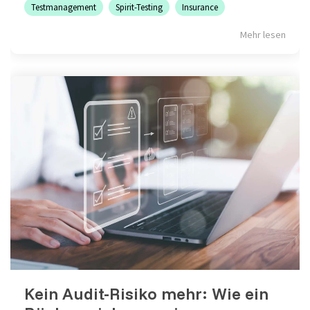
Testmanagement
Spirit-Testing
Insurance
Mehr lesen
Grundlagen des Softwaretestens
Grundlagen der Testautomatisierung
Grundlagen AI Testing
Testverfahren für den Softwaretest
Grundlagen IT-Sicherheitstests
Seminarthemen
Trainingsformen
Inhouse
Fragen
Seminare
und
Antwort
(FAQ)
Kein Audit-Risiko mehr: Wie ein