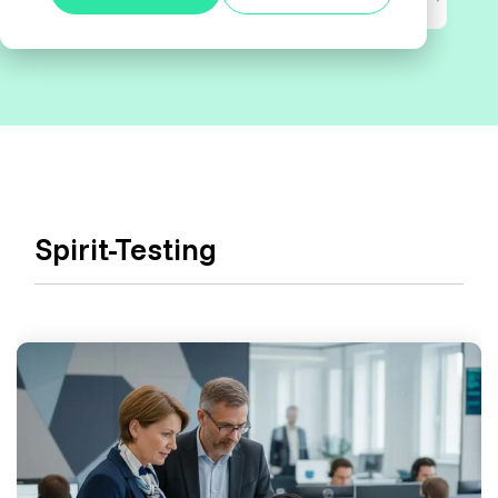
Alle anzeigen
Agile Tester
Acceptance Testing
Performance Testing
A4Q - Alliance for Qualification
Spirit-Testing
ISTQB Add-On Practical Tester
AI Essentials
AI Foundation
Digital Accessibility
Software Development Engineer in Test