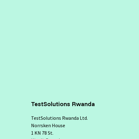
TestSolutions Rwanda
TestSolutions Rwanda Ltd.
Norrsken House
1 KN 78 St.