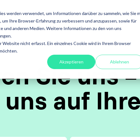
ISTUNGEN
FOKUS
ACADEMY
ÜBER UNS
INS
ies werden verwendet, um Informationen darüber zu sammeln, wie Sie m
, um Ihre Browser-Erfahrung zu verbessern und anzupassen, sowie für
en
Leistungen
e und anderen Medien. Weitere Informationen zu den von uns
ungen.
fessional
A4Q - Alliance for
Xray - 
Website nicht erfasst. Ein einzelnes Cookie wird in Ihrem Browser
on Testing
Qualification
für Jira
 möchten.
Akzeptieren
Ablehnen
en Sie uns –
stests
ISTQB Add-On Practical
Xray Ess
software
Tester
 uns auf Ihr
Xray für
ory Services
AI Essentials
Xray für
atisierung
AI Foundation
ung
Digital Accessibility