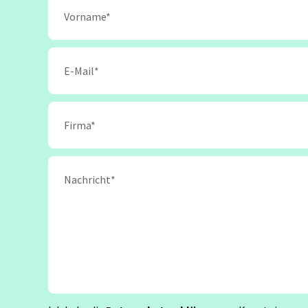
Test Analyst
Offshore Test Center
Testmana
Test Automation Engineering
Agile Tester
Acceptance Testing
Performance Testing
Seminarthemen
Trainingsformen
Inhouse Semina