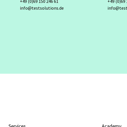
+49 (0)69 150 246 61
+49 (0)69 
info@testsolutions.de
info@test
Services
Academy