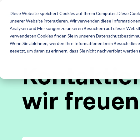
Skip
to
LE
Diese Website speichert Cookies auf Ihrem Computer. Diese Cook
the
main
unserer Website interagieren. Wir verwenden diese Informationen
content.
Leistungen
Leistung
Analysen und Messungen zu unseren Besuchern auf dieser Websit
verwendeten Cookies finden Sie in unseren Datenschutzbestimm
ISTQB Certified Tester
IREB Certified Pro
Wenn Sie ablehnen, werden Ihre Informationen beim Besuch dieser 
Alle anzeigen
Penetrati
for Requirements
gesetzt, um daran zu erinnern, dass Sie nicht nachverfolgt werden
Engineering
Kontaktier
Accessibility Testing
Sicherheit
Foundation Level
Foundation Level
Agiles Testen
Standard
wir freuen
AI Testing
RE@Agile Primer
API Testing
Test Fact
Testing with GenAI
Last- und Performance
Testautom
Test Management
Nutzerabnahmetest / UAT
Testberat