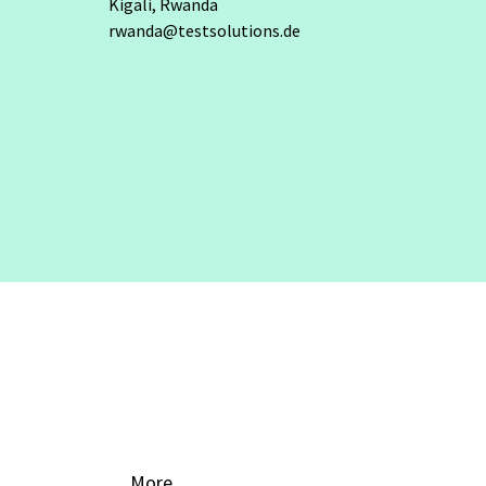
Kigali,
Rwanda
rwanda@testsolutions.de
More