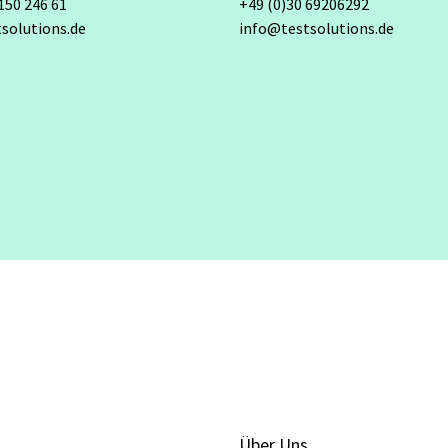
150 246 61
+49 (0)30 69206292
solutions.de
info@testsolutions.de
Über Uns