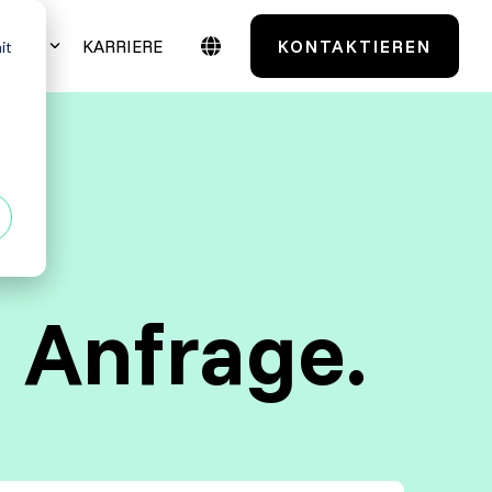
IGHTS
KARRIERE
KONTAKTIEREN
it
Case Studies
Testmanagement
TestSolutions Originals
entials
Grundlagen des
Softwaretestens
e Anfrage.
 Power User
Grundlagen der
Praxisnah. Erfolgsbewährt.
Testautomatisierung
 Administratoren
Maßgeschneidert. Erfahren Sie mehr über
unsere Case Studies.
Grundlagen AI Testing
Alle anzeigen