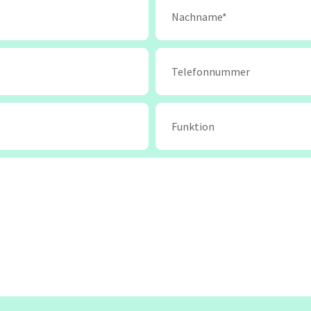
gement
Software Development
Engineer in Test
Selenium 4 Tester Foundation
Security Essentials
re