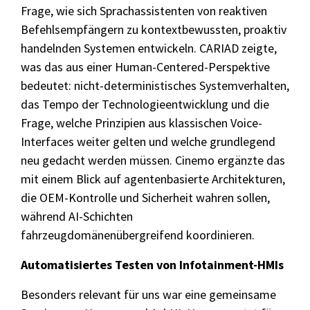
Frage, wie sich Sprachassistenten von reaktiven
Befehlsempfängern zu kontextbewussten, proaktiv
Grundlagen des Softwaretestens
handelnden Systemen entwickeln. CARIAD zeigte,
was das aus einer Human-Centered-Perspektive
Grundlagen der Testautomatisierung
bedeutet: nicht-deterministisches Systemverhalten,
Grundlagen AI Testing
das Tempo der Technologieentwicklung und die
Testverfahren für den Softwaretest
Frage, welche Prinzipien aus klassischen Voice-
Interfaces weiter gelten und welche grundlegend
Grundlagen IT-Sicherheitstests
neu gedacht werden müssen. Cinemo ergänzte das
mit einem Blick auf agentenbasierte Architekturen,
Seminarthemen
Trainingsformen
Inhouse
Fragen
die OEM-Kontrolle und Sicherheit wahren sollen,
Seminare
und
während AI-Schichten
Antwort
(FAQ)
fahrzeugdomänenübergreifend koordinieren.
Automatisiertes Testen von Infotainment-HMIs
Besonders relevant für uns war eine gemeinsame