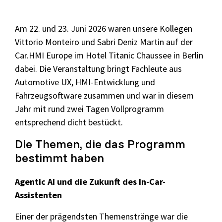
Selenium 4 Tester Foundation
Security Essentials
Am 22. und 23. Juni 2026 waren unsere Kollegen
Vittorio Monteiro und Sabri Deniz Martin auf der
Xray - Testmanagement für Jira
Car.HMI Europe im Hotel Titanic Chaussee in Berlin
dabei. Die Veranstaltung bringt Fachleute aus
Automotive UX, HMI-Entwicklung und
Fahrzeugsoftware zusammen und war in diesem
Jahr mit rund zwei Tagen Vollprogramm
Xray Essentials
entsprechend dicht bestückt.
Xray für Power User
Die Themen, die das Programm
bestimmt haben
Xray für Administratoren
Agentic AI und die Zukunft des In-Car-
TestSolutions Originals
Assistenten
Einer der prägendsten Themenstränge war die