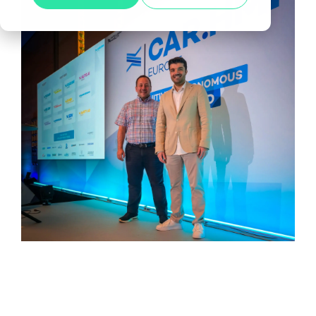
Alle anzeigen
Agile Tester
Acceptance Testing
Performance Testing
A4Q - Alliance for Qualification
ISTQB Add-On Practical Tester
AI Essentials
AI Foundation
Digital Accessibility
Software Development Engineer in Test