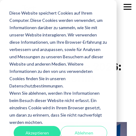
Skip
to
Tog
Diese Website speichert Cookies auf Ihrem
the
Me
main
Computer. Diese Cookies werden verwendet, um
content.
Leistungen
Leistungen
Leistungen
Case
Informationen darüber zu sammeln, wie Sie mit
Studies
ISTQB Certified Tester
IREB Certified
unserer Website interagieren. Wir verwenden
Professional for
diese Informationen, um Ihre Browser-Erfahrung zu
Alle anzeigen
Penetration Testing
Requirements
verbessern und anzupassen, sowie für Analysen
Engineering
Accessibility Testing
Sicherheitstests
und Messungen zu unseren Besuchern auf dieser
Car.HMI Europe 2026:
Agiles Testen
Standardsoftware
Website und anderen Medien. Weitere
Praxisnah.
Informationen zu den von uns verwendeten
Zwei Tage Berlin
API Testing
Test Factory Services
Erfolgsbewähr
Foundation Level
Foundation Level
Cookies finden Sie in unseren
Maßgeschneide
Last- und Performance
Testautomatisierung
Datenschutzbestimmungen.
AI Testing
RE@Agile Primer
Erfahren
Wenn Sie ablehnen, werden Ihre Informationen
Sabri Deniz Martin
:
Mittwoch, 24.6.2026
Nutzerabnahmetest / UAT
Testberatung
Testing with GenAI
Sie mehr
beim Besuch dieser Website nicht erfasst. Ein
über
Offshore Test Center
Testmanagement
einzelnes Cookie wird in Ihrem Browser gesetzt,
Test Management
Mobility
Automotive
unsere
um daran zu erinnern, dass Sie nicht nachverfolgt
Test Analyst
Case
werden möchten.
Studies.
Test Automation Engineering
Akzeptieren
Ablehnen