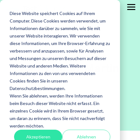
Skip
to
Tog
Diese Website speichert Cookies auf Ihrem
the
Me
main
Computer. Diese Cookies werden verwendet, um
content.
Leistungen
Leistungen
Leistungen
Case
Informationen darüber zu sammeln, wie Sie mit
Studies
ISTQB Certified Tester
IREB Certified
unserer Website interagieren. Wir verwenden
Professional for
diese Informationen, um Ihre Browser-Erfahrung zu
Alle anzeigen
Penetration Testing
Requirements
verbessern und anzupassen, sowie für Analysen
Engineering
Accessibility Testing
Sicherheitstests
und Messungen zu unseren Besuchern auf dieser
Sabri Deniz Martin
Agiles Testen
Standardsoftware
Website und anderen Medien. Weitere
Praxisnah.
Informationen zu den von uns verwendeten
API Testing
Test Factory Services
Erfolgsbewähr
Foundation Level
Foundation Level
Cookies finden Sie in unseren
Maßgeschneide
Last- und Performance
Testautomatisierung
Datenschutzbestimmungen.
AI Testing
RE@Agile Primer
Erfahren
Wenn Sie ablehnen, werden Ihre Informationen
Nutzerabnahmetest / UAT
Testberatung
Testing with GenAI
Sie mehr
beim Besuch dieser Website nicht erfasst. Ein
über
Offshore Test Center
Testmanagement
einzelnes Cookie wird in Ihrem Browser gesetzt,
Test Management
unsere
um daran zu erinnern, dass Sie nicht nachverfolgt
Test Analyst
Case
werden möchten.
Studies.
Test Automation Engineering
Akzeptieren
Ablehnen