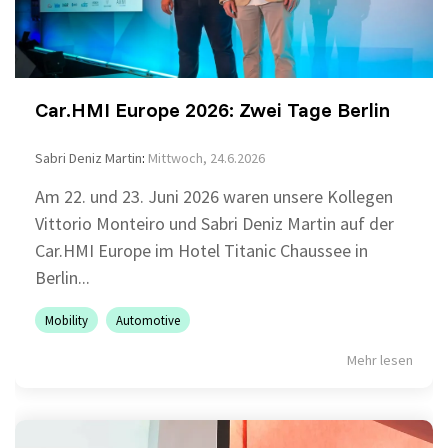
Grundlagen des Softwaretestens
Grundlagen der Testautomatisierung
Car.HMI Europe 2026: Zwei Tage Berlin
Grundlagen AI Testing
Sabri Deniz Martin
:
Mittwoch, 24.6.2026
Testverfahren für den Softwaretest
Am 22. und 23. Juni 2026 waren unsere Kollegen
Grundlagen IT-Sicherheitstests
Vittorio Monteiro und Sabri Deniz Martin auf der
Car.HMI Europe im Hotel Titanic Chaussee in
Berlin...
Seminarthemen
Trainingsformen
Inhouse
Fragen
Seminare
und
Antwort
Mobility
Automotive
(FAQ)
Mehr lesen