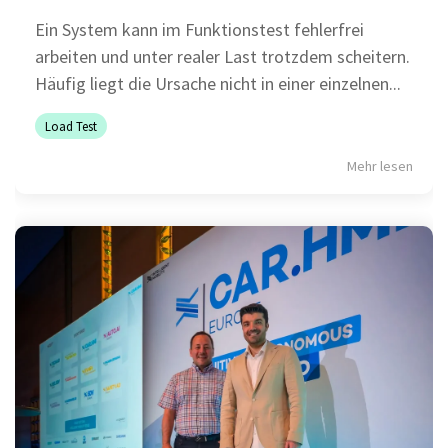
Selenium 4 Tester Foundation
Ein System kann im Funktionstest fehlerfrei
Security Essentials
arbeiten und unter realer Last trotzdem scheitern.
Häufig liegt die Ursache nicht in einer einzelnen...
Xray - Testmanagement für Jira
Load Test
Mehr lesen
Xray Essentials
Xray für Power User
Xray für Administratoren
TestSolutions Originals