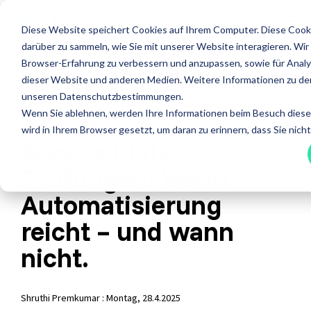
Skip
to
Tog
Diese Website speichert Cookies auf Ihrem Computer. Diese Coo
the
Me
main
darüber zu sammeln, wie Sie mit unserer Website interagieren. Wi
content.
Leistungen
Leistungen
Browser-Erfahrung zu verbessern und anzupassen, sowie für Ana
ISTQB Certified Tester
IREB Certified Prof
dieser Website und anderen Medien. Weitere Informationen zu de
for Requirements
unseren Datenschutzbestimmungen.
Alle anzeigen
Penetration Testing
Engineering
Wenn Sie ablehnen, werden Ihre Informationen beim Besuch dieser 
Accessibility Testing
Sicherheitstests
wird in Ihrem Browser gesetzt, um daran zu erinnern, dass Sie nic
Accessibility-
Agiles Testen
Standardsoftware
Prüfungen: Wann
API Testing
Test Factory Services
Foundation Level
Foundation Level
Automatisierung
Last- und Performance
Testautomatisierung
AI Testing
RE@Agile Primer
Nutzerabnahmetest / UAT
Testberatung
reicht – und wann
Testing with GenAI
Offshore Test Center
Testmanagement
nicht.
Test Management
Test Analyst
Test Automation Engineering
Shruthi Premkumar
:
Montag, 28.4.2025