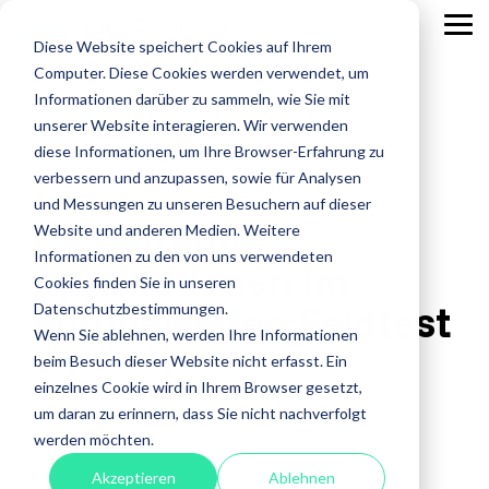
Skip
to
Tog
Diese Website speichert Cookies auf Ihrem
the
Me
main
Computer. Diese Cookies werden verwendet, um
content.
Leistungen
Leistungen
Leistungen
Case
Informationen darüber zu sammeln, wie Sie mit
Studies
ISTQB Certified Tester
IREB Certified
unserer Website interagieren. Wir verwenden
Professional for
diese Informationen, um Ihre Browser-Erfahrung zu
Alle anzeigen
Penetration Testing
Requirements
verbessern und anzupassen, sowie für Analysen
Engineering
Accessibility Testing
Sicherheitstests
und Messungen zu unseren Besuchern auf dieser
E-Charging-
Agiles Testen
Standardsoftware
Website und anderen Medien. Weitere
Praxisnah.
Informationen zu den von uns verwendeten
Applikationen im
API Testing
Test Factory Services
Erfolgsbewähr
Foundation Level
Foundation Level
Cookies finden Sie in unseren
Maßgeschneide
europaweiten Feldtest
Last- und Performance
Testautomatisierung
Datenschutzbestimmungen.
AI Testing
RE@Agile Primer
Erfahren
Wenn Sie ablehnen, werden Ihre Informationen
Nutzerabnahmetest / UAT
Testberatung
Testing with GenAI
Sie mehr
beim Besuch dieser Website nicht erfasst. Ein
über
Offshore Test Center
Testmanagement
Case Studies
:
Dienstag, 28.1.2025
einzelnes Cookie wird in Ihrem Browser gesetzt,
Test Management
unsere
um daran zu erinnern, dass Sie nicht nachverfolgt
Test Analyst
Case
Automotive
werden möchten.
Studies.
Test Automation Engineering
Akzeptieren
Ablehnen