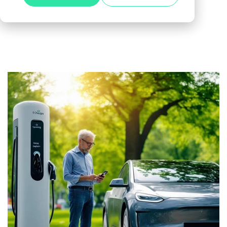
Alle anzeigen
Agile Tester
Acceptance Testing
Performance Testing
A4Q - Alliance for Qualification
ISTQB Add-On Practical Tester
AI Essentials
AI Foundation
Digital Accessibility
Software Development Engineer in Test