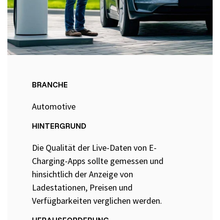
Selenium 4 Tester Foundation
Security Essentials
Xray - Testmanagement für Jira
BRANCHE
Automotive
Xray Essentials
HINTERGRUND
Xray für Power User
Die Qualität der Live-Daten von E-
Xray für Administratoren
Charging-Apps sollte gemessen und
hinsichtlich der Anzeige von
TestSolutions Originals
Ladestationen, Preisen und
Verfügbarkeiten verglichen werden.
HERAUSFORDERUNG