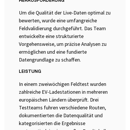
Um die Qualität der Live-Daten optimal zu
Grundlagen des Softwaretestens
bewerten, wurde eine umfangreiche
Feldvalidierung durchgeführt. Das Team
Grundlagen der Testautomatisierung
entwickelte eine strukturierte
Grundlagen AI Testing
Vorgehensweise, um präzise Analysen zu
Testverfahren für den Softwaretest
ermöglichen und eine fundierte
Datengrundlage zu schaffen.
Grundlagen IT-Sicherheitstests
LEISTUNG
Seminarthemen
Trainingsformen
Inhouse
Fragen
In einem zweiwöchigen Feldtest wurden
Seminare
und
Antwort
zahlreiche EV-Ladestationen in mehreren
(FAQ)
europäischen Ländern überprüft. Drei
Testteams fuhren verschiedene Routen,
dokumentierten die Datenqualität und
kategorisierten die Ergebnisse