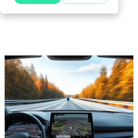
Alle anzeigen
Agile Tester
Acceptance Testing
Performance Testing
A4Q - Alliance for Qualification
ISTQB Add-On Practical Tester
AI Essentials
AI Foundation
Digital Accessibility
Software Development Engineer in Test