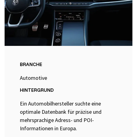
Selenium 4 Tester Foundation
Security Essentials
Xray - Testmanagement für Jira
BRANCHE
Xray Essentials
Automotive
Xray für Power User
HINTERGRUND
Xray für Administratoren
Ein Automobilhersteller suchte eine
optimale Datenbank für präzise und
TestSolutions Originals
mehrsprachige Adress- und POI-
Informationen in Europa.