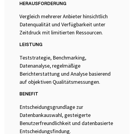
HERAUSFORDERUNG
Vergleich mehrerer Anbieter hinsichtlich
Grundlagen des Softwaretestens
Datenqualität und Verfügbarkeit unter
Grundlagen der Testautomatisierung
Zeitdruck mit limitierten Ressourcen.
Grundlagen AI Testing
LEISTUNG
Testverfahren für den Softwaretest
Teststrategie, Benchmarking,
Grundlagen IT-Sicherheitstests
Datenanalyse, regelmäßige
Berichterstattung und Analyse basierend
auf objektiven Qualitätsmessungen.
Seminarthemen
Trainingsformen
Inhouse
Fragen
Seminare
und
BENEFIT
Antwort
(FAQ)
Entscheidungsgrundlage zur
Datenbankauswahl, gesteigerte
Benutzerfreundlichkeit und datenbasierte
Entscheidungsfindung.