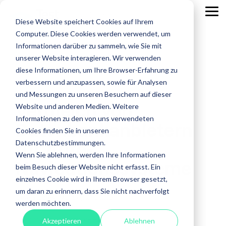
Skip
to
Tog
Diese Website speichert Cookies auf Ihrem
the
Me
main
Computer. Diese Cookies werden verwendet, um
content.
Leistungen
Leistungen
Leistungen
Case
Informationen darüber zu sammeln, wie Sie mit
Studies
ISTQB Certified Tester
IREB Certified
unserer Website interagieren. Wir verwenden
Professional for
diese Informationen, um Ihre Browser-Erfahrung zu
Alle anzeigen
Penetration Testing
Requirements
verbessern und anzupassen, sowie für Analysen
Engineering
Accessibility Testing
Sicherheitstests
und Messungen zu unseren Besuchern auf dieser
Vergleich von
Agiles Testen
Standardsoftware
Website und anderen Medien. Weitere
Praxisnah.
Informationen zu den von uns verwendeten
Datenbankanbietern
API Testing
Test Factory Services
Erfolgsbewähr
Foundation Level
Foundation Level
Cookies finden Sie in unseren
Maßgeschneide
für Auto-
Last- und Performance
Testautomatisierung
Datenschutzbestimmungen.
AI Testing
RE@Agile Primer
Erfahren
Wenn Sie ablehnen, werden Ihre Informationen
Nutzerabnahmetest / UAT
Testberatung
Navigationssysteme
Testing with GenAI
Sie mehr
beim Besuch dieser Website nicht erfasst. Ein
über
Offshore Test Center
Testmanagement
einzelnes Cookie wird in Ihrem Browser gesetzt,
Test Management
unsere
um daran zu erinnern, dass Sie nicht nachverfolgt
Case Studies
:
Montag, 27.1.2025
Test Analyst
Case
werden möchten.
Studies.
Test Automation Engineering
Automotive
Softwaretest
Akzeptieren
Ablehnen