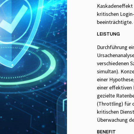
Kaskadeneffekt 
kritischen Login
beeinträchtigte.
LEISTUNG
Durchführung e
Ursachenanalyse 
verschiedenen Sz
simultan). Konze
einer Hypothese
einer effektiven
gezielte Ratenb
(Throttling) für
kritischen Diens
Überwachung de
BENEFIT