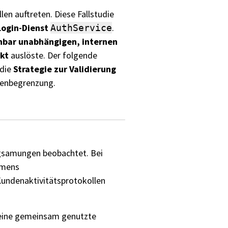
len auftreten. Diese Fallstudie
Login-Dienst
.
AuthService
nbar unabhängigen, internen
ekt
auslöste. Der folgende
 die
Strategie zur Validierung
tenbegrenzung.
ngsamungen beobachtet. Bei
amens
undenaktivitätsprotokollen
 eine gemeinsam genutzte