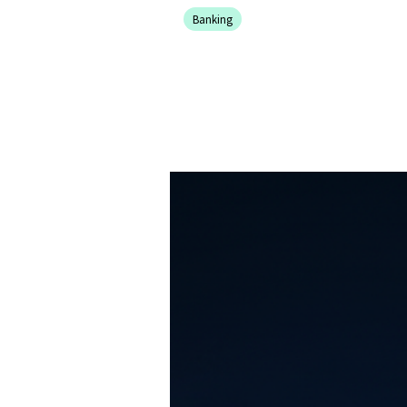
Test Analyst
Offshore Test Center
Testmana
Banking
Test Automation Engineering
Agile Tester
Acceptance Testing
Performance Testing
Seminarthemen
Trainingsformen
Inhouse Semina