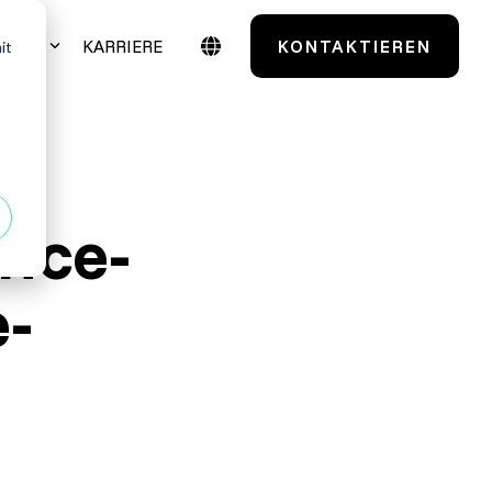
IGHTS
KARRIERE
KONTAKTIEREN
it
Case Studies
Testmanagement
TestSolutions Originals
nce-
entials
Grundlagen des
-
Softwaretestens
 Power User
Grundlagen der
Praxisnah. Erfolgsbewährt.
Testautomatisierung
 Administratoren
Maßgeschneidert. Erfahren Sie mehr über
unsere Case Studies.
Grundlagen AI Testing
Alle anzeigen