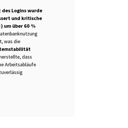
 des Logins wurde
ssert
und kritische
3) um über 60 %
 Datenbanknutzung
t, was die
temstabilität
herstellte, dass
he Arbeitsabläufe
zuverlässig