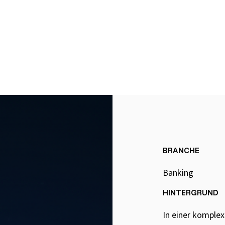
gement
Software Development
Engineer in Test
Selenium 4 Tester Foundation
Security Essentials
BRANCHE
re
Banking
HINTERGRUND
In einer komple