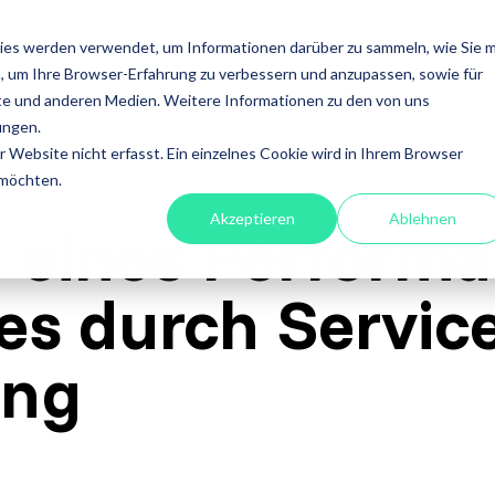
ISTUNGEN
FOKUS
ACADEMY
ÜBER UNS
INS
ies werden verwendet, um Informationen darüber zu sammeln, wie Sie m
, um Ihre Browser-Erfahrung zu verbessern und anzupassen, sowie für
en
Leistungen
e und anderen Medien. Weitere Informationen zu den von uns
ungen.
fessional
A4Q - Alliance for
Xray - 
Website nicht erfasst. Ein einzelnes Cookie wird in Ihrem Browser
on Testing
Qualification
für Jira
 möchten.
Akzeptieren
Ablehnen
stests
 eines Performa
ISTQB Add-On Practical
Xray Ess
software
s durch Service
Tester
Xray für
ory Services
AI Essentials
ung
Xray für
atisierung
AI Foundation
ung
Digital Accessibility