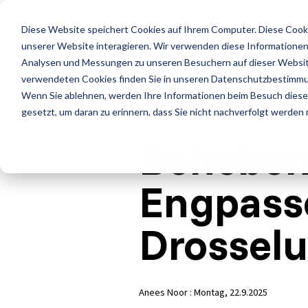
Skip
to
LE
Diese Website speichert Cookies auf Ihrem Computer. Diese Cook
the
main
unserer Website interagieren. Wir verwenden diese Informationen
content.
Leistungen
Leistung
Analysen und Messungen zu unseren Besuchern auf dieser Websit
verwendeten Cookies finden Sie in unseren Datenschutzbestimm
ISTQB Certified Tester
IREB Certified Pro
Wenn Sie ablehnen, werden Ihre Informationen beim Besuch dieser 
Alle anzeigen
Penetrati
for Requirements
gesetzt, um daran zu erinnern, dass Sie nicht nachverfolgt werden
Engineering
Accessibility Testing
Sicherheit
Beheben
Foundation Level
Foundation Level
Agiles Testen
Standard
Engpasse
AI Testing
RE@Agile Primer
API Testing
Test Fact
Drossel
Testing with GenAI
Last- und Performance
Testautom
Test Management
Nutzerabnahmetest / UAT
Testberat
Anees Noor
:
Montag, 22.9.2025