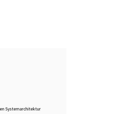
Testverfahren für den
Softwaretest
Grundlagen IT-
Sicherheitstests
Fragen und Antworten (FAQ)
xen Systemarchitektur