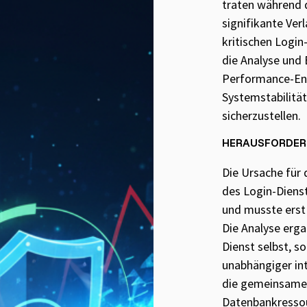
traten während 
signifikante Ve
kritischen Login-
die Analyse und
Performance-En
Systemstabilitä
sicherzustellen.
HERAUSFORDE
Die Ursache für
des Login-Diens
und musste erst 
Die Analyse erga
Dienst selbst, s
unabhängiger int
die gemeinsame
Datenbankressou