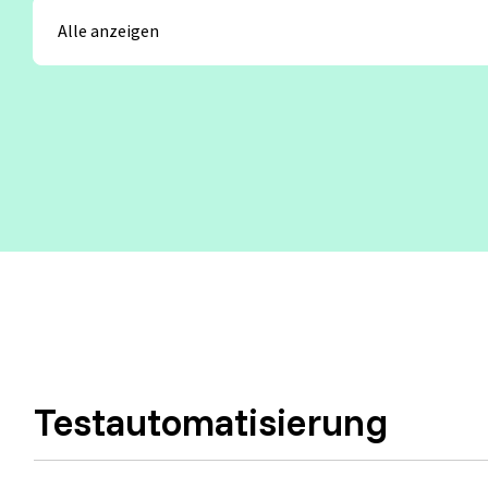
Test Analyst
Offshore Test Center
Testmana
Test Automation Engineering
Agile Tester
Acceptance Testing
Performance Testing
Seminarthemen
Trainingsformen
Inhouse Semina
Testautomatisierung