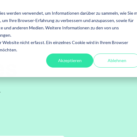
LEISTUNGEN
FOKUS
ACADEMY
ÜBER UNS
I
ies werden verwendet, um Informationen darüber zu sammeln, wie Sie m
, um Ihre Browser-Erfahrung zu verbessern und anzupassen, sowie für
en
Leistungen
e und anderen Medien. Weitere Informationen zu den von uns
ungen.
fessional
A4Q - Alliance for
Xray - 
Website nicht erfasst. Ein einzelnes Cookie wird in Ihrem Browser
on Testing
Qualification
für Jira
 möchten.
es
Akzeptieren
Ablehnen
stests
ISTQB Add-On Practical
Xray Ess
software
Tester
.
Xray für
ory Services
AI Essentials
Xray für
atisierung
AI Foundation
ung
Digital Accessibility