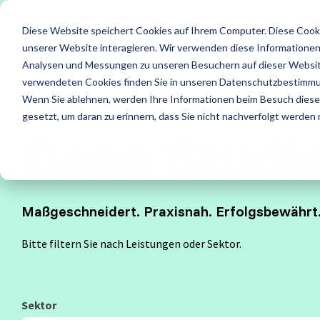
Skip
to
Diese Website speichert Cookies auf Ihrem Computer. Diese Cook
the
main
unserer Website interagieren. Wir verwenden diese Informationen
content.
Leistungen
Leistung
Analysen und Messungen zu unseren Besuchern auf dieser Websit
verwendeten Cookies finden Sie in unseren Datenschutzbestimm
ISTQB Certified Tester
IREB Certified Pro
Wenn Sie ablehnen, werden Ihre Informationen beim Besuch dieser 
Alle anzeigen
Penetrati
for Requirements
gesetzt, um daran zu erinnern, dass Sie nicht nachverfolgt werden
Engineering
Case Studi
Accessibility Testing
Sicherheit
Foundation Level
Foundation Level
Agiles Testen
Standard
Maßgeschneidert. Praxisnah. Erfolgsbewährt
AI Testing
RE@Agile Primer
API Testing
Test Fact
Bitte filtern Sie nach Leistungen oder Sektor.
Testing with GenAI
Last- und Performance
Testautom
Test Management
Nutzerabnahmetest / UAT
Testberat
Sektor