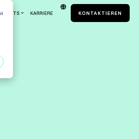
NSIGHTS
KARRIERE
KONTAKTIEREN
it
Case Studies
Testmanagement
TestSolutions Originals
entials
Grundlagen des
Softwaretestens
 Power User
Grundlagen der
Praxisnah. Erfolgsbewährt.
Testautomatisierung
 Administratoren
Maßgeschneidert. Erfahren Sie mehr über
unsere Case Studies.
Grundlagen AI Testing
Alle anzeigen