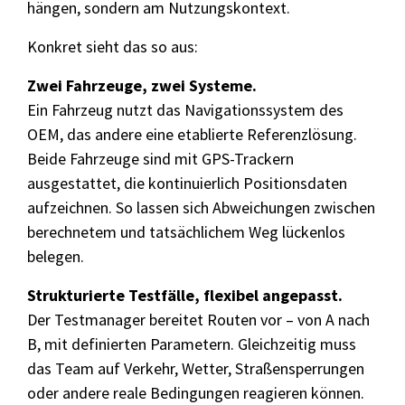
hängen, sondern am Nutzungskontext.
Konkret sieht das so aus:
Testmanager
Routenplanung & Testfälle
Zwei Fahrzeuge, zwei Systeme.
Ein Fahrzeug nutzt das Navigationssystem des
OEM-Fahrzeug
Referenzfahrzeug
Navigation + GPS
Google Maps + GPS
OEM, das andere eine etablierte Referenzlösung.
paralleler Testeinsatz
Beide Fahrzeuge sind mit GPS-Trackern
Co-Driver Protokoll
ausgestattet, die kontinuierlich Positionsdaten
GPS, ETA, Fotos, Zeit
aufzeichnen. So lassen sich Abweichungen zwischen
Findings & Bericht
berechnetem und tatsächlichem Weg lückenlos
Fehler, Abweichungen
belegen.
Strukturierte Testfälle, flexibel angepasst.
Der Testmanager bereitet Routen vor – von A nach
B, mit definierten Parametern. Gleichzeitig muss
das Team auf Verkehr, Wetter, Straßensperrungen
oder andere reale Bedingungen reagieren können.