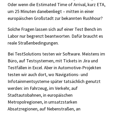
Selenium 4 Tester Foundation
Oder wenn die Estimated Time of Arrival, kurz ETA,
um 25 Minuten danebenliegt – mitten in einer
Security Essentials
europäischen Großstadt zur bekannten Rushhour?
Xray - Testmanagement für Jira
Solche Fragen lassen sich auf einer Test Bench im
Labor nur begrenzt beantworten. Dafür braucht es
reale Straßenbedingungen.
Bei TestSolutions testen wir Software. Meistens im
Büro, auf Testsystemen, mit Tickets in Jira und
Xray Essentials
Testfällen in Excel. Aber in Automotive-Projekten
Xray für Power User
testen wir auch dort, wo Navigations- und
Xray für Administratoren
Infotainmentsysteme später tatsächlich genutzt
werden: im Fahrzeug, im Verkehr, auf
Stadtautobahnen, in europäischen
TestSolutions Originals
Metropolregionen, in umsatzstarken
Absatzregionen, auf Nebenstraßen, an