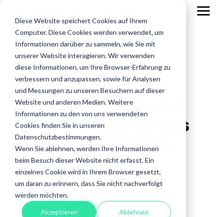
Skip
to
Tog
Diese Website speichert Cookies auf Ihrem
the
Me
main
Computer. Diese Cookies werden verwendet, um
content.
Leistungen
Leistungen
Leistungen
Case
Informationen darüber zu sammeln, wie Sie mit
Studies
ISTQB Certified Tester
IREB Certified
unserer Website interagieren. Wir verwenden
Professional for
diese Informationen, um Ihre Browser-Erfahrung zu
Alle anzeigen
Penetration Testing
Requirements
verbessern und anzupassen, sowie für Analysen
Engineering
Accessibility Testing
Sicherheitstests
und Messungen zu unseren Besuchern auf dieser
Navigationssysteme
Agiles Testen
Standardsoftware
Website und anderen Medien. Weitere
Praxisnah.
Informationen zu den von uns verwendeten
im Field Testing: Was
API Testing
Test Factory Services
Erfolgsbewähr
Foundation Level
Foundation Level
Cookies finden Sie in unseren
Maßgeschneide
erst auf der Straße
Last- und Performance
Testautomatisierung
Datenschutzbestimmungen.
AI Testing
RE@Agile Primer
Erfahren
Wenn Sie ablehnen, werden Ihre Informationen
Nutzerabnahmetest / UAT
Testberatung
sichtbar wird
Testing with GenAI
Sie mehr
beim Besuch dieser Website nicht erfasst. Ein
über
Offshore Test Center
Testmanagement
einzelnes Cookie wird in Ihrem Browser gesetzt,
Test Management
unsere
um daran zu erinnern, dass Sie nicht nachverfolgt
Andrea Cotet
:
Freitag, 22.5.2026
Test Analyst
Case
werden möchten.
Studies.
Test Automation Engineering
Mobility
Automotive
Akzeptieren
Ablehnen