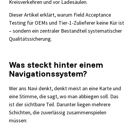
Kreisverkehren und vor Ladesäulen.
Dieser Artikel erklärt, warum Field Acceptance
Grundlagen des Softwaretestens
Testing für OEMs und Tier-1-Zulieferer keine Kür ist
Grundlagen der Testautomatisierung
– sondern ein zentraler Bestandteil systematischer
Qualitätssicherung.
Grundlagen AI Testing
Testverfahren für den Softwaretest
Grundlagen IT-Sicherheitstests
Was steckt hinter einem
Navigationssystem?
Seminarthemen
Trainingsformen
Inhouse
Fragen
Seminare
und
Wer ans Navi denkt, denkt meist an eine Karte und
Antwort
eine Stimme, die sagt, wo man abbiegen soll. Das
(FAQ)
ist der sichtbare Teil. Darunter liegen mehrere
Schichten, die zuverlässig zusammenspielen
müssen: