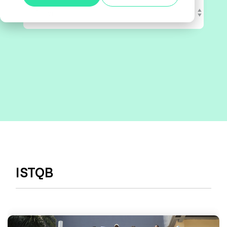
Alle anzeigen
Agile Tester
Acceptance Testing
Performance Testing
A4Q - Alliance for Qualification
ISTQB Add-On Practical Tester
AI Essentials
ISTQB
AI Foundation
Digital Accessibility
Software Development Engineer in Test