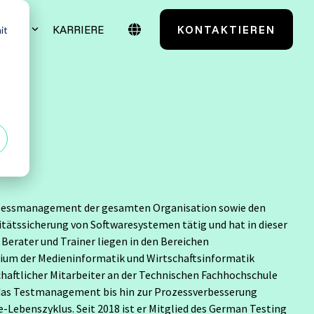
IGHTS
KARRIERE
KONTAKTIEREN
it
Case Studies
Testmanagement
TestSolutions Originals
entials
Grundlagen des
Softwaretestens
prozessmanagement der gesamten Organisation sowie den
 Power User
litätssicherung von Softwaresystemen tätig und hat in dieser
Grundlagen der
Praxisnah. Erfolgsbewährt.
erater und Trainer liegen in den Bereichen
Testautomatisierung
 Administratoren
Maßgeschneidert. Erfahren Sie mehr über
m der Medieninformatik und Wirtschaftsinformatik
unsere Case Studies.
haftlicher Mitarbeiter an der Technischen Fachhochschule
Grundlagen AI Testing
r das Testmanagement bis hin zur Prozessverbesserung
Alle anzeigen
-Lebenszyklus. Seit 2018 ist er Mitglied des German Testing