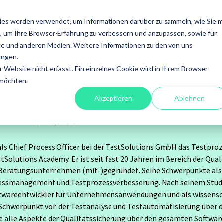
ISTUNGEN
FOKUS
ACADEMY
ÜBER UNS
INS
ies werden verwendet, um Informationen darüber zu sammeln, wie Sie m
, um Ihre Browser-Erfahrung zu verbessern und anzupassen, sowie für
en
Leistungen
e und anderen Medien. Weitere Informationen zu den von uns
ungen.
fessional
A4Q - Alliance for
Xray - 
Website nicht erfasst. Ein einzelnes Cookie wird in Ihrem Browser
on Testing
Qualification
für Jira
 möchten.
Akzeptieren
Ablehnen
 Fieber
stests
ISTQB Add-On Practical
Xray Ess
software
Tester
 als Chief Process Officer bei der TestSolutions GmbH das Test
Xray für
ory Services
tSolutions Academy. Er ist seit fast 20 Jahren im Bereich der Qua
AI Essentials
 Beratungsunternehmen (mit-)gegründet. Seine Schwerpunkte als B
Xray für
atisierung
smanagement und Testprozessverbesserung. Nach seinem Studiu
AI Foundation
oftwareentwickler für Unternehmensanwendungen und als wissensc
in Schwerpunkt von der Testanalyse und Testautomatisierung übe
ung
Digital Accessibility
 alle Aspekte der Qualitätssicherung über den gesamten Software