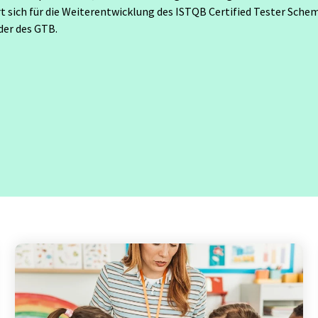
t sich für die Weiterentwicklung des ISTQB Certified Tester Schem
gement
Software Development
nder des GTB.
Engineer in Test
Selenium 4 Tester Foundation
Security Essentials
re