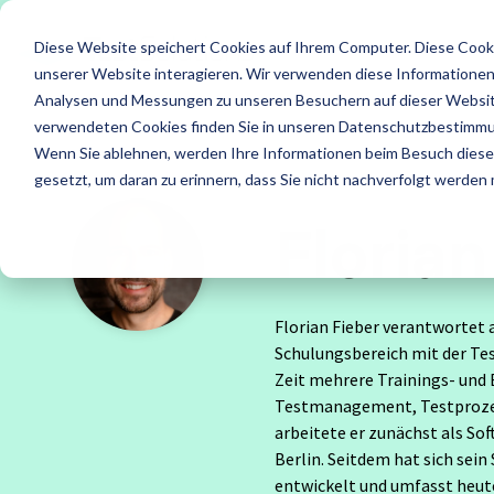
Skip
to
LE
Diese Website speichert Cookies auf Ihrem Computer. Diese Cook
the
main
unserer Website interagieren. Wir verwenden diese Informationen
content.
Leistungen
Leistung
Analysen und Messungen zu unseren Besuchern auf dieser Websit
verwendeten Cookies finden Sie in unseren Datenschutzbestimm
ISTQB Certified Tester
IREB Certified Pro
Wenn Sie ablehnen, werden Ihre Informationen beim Besuch dieser 
Alle anzeigen
Penetrati
for Requirements
gesetzt, um daran zu erinnern, dass Sie nicht nachverfolgt werden
Engineering
Florian
Accessibility Testing
Sicherheit
Foundation Level
Foundation Level
Agiles Testen
Standard
Florian Fieber verantwortet
AI Testing
RE@Agile Primer
API Testing
Test Fact
Schulungsbereich mit der Tes
Zeit mehrere Trainings- und
Testing with GenAI
Last- und Performance
Testautom
Testmanagement, Testprozes
arbeitete er zunächst als S
Test Management
Berlin. Seitdem hat sich se
Nutzerabnahmetest / UAT
Testberat
entwickelt und umfasst heute