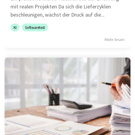
mit realen Projekten Da sich die Lieferzyklen
beschleunigen, wächst der Druck auf die...
Grundlagen des Softwaretestens
KI
Softwaretest
Grundlagen der Testautomatisierung
Mehr lesen
Grundlagen AI Testing
Testverfahren für den Softwaretest
Grundlagen IT-Sicherheitstests
Seminarthemen
Trainingsformen
Inhouse
Fragen
Seminare
und
Antwort
(FAQ)