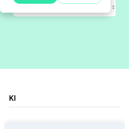
Alle anzeigen
Agile Tester
Acceptance Testing
Performance Testing
A4Q - Alliance for Qualification
ISTQB Add-On Practical Tester
AI Essentials
KI
AI Foundation
Digital Accessibility
Software Development Engineer in Test