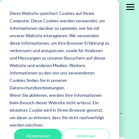
Skip
to
Tog
Diese Website speichert Cookies auf Ihrem
the
Me
main
Computer. Diese Cookies werden verwendet, um
content.
Leistungen
Leistungen
Leistungen
Case
Informationen darüber zu sammeln, wie Sie mit
Studies
ISTQB Certified Tester
IREB Certified
unserer Website interagieren. Wir verwenden
Professional for
diese Informationen, um Ihre Browser-Erfahrung zu
Alle anzeigen
Penetration Testing
Requirements
verbessern und anzupassen, sowie für Analysen
Engineering
Accessibility Testing
Sicherheitstests
TestSolutions
und Messungen zu unseren Besuchern auf dieser
Agiles Testen
Standardsoftware
Website und anderen Medien. Weitere
Praxisnah.
Blog
Informationen zu den von uns verwendeten
API Testing
Test Factory Services
Erfolgsbewähr
Foundation Level
Foundation Level
Cookies finden Sie in unseren
Maßgeschneide
Last- und Performance
Testautomatisierung
Datenschutzbestimmungen.
AI Testing
RE@Agile Primer
Erfahren
Wenn Sie ablehnen, werden Ihre Informationen
In unserem Blog teilen wir News, Fachwissen und
Nutzerabnahmetest / UAT
Testberatung
Testing with GenAI
Sie mehr
beim Besuch dieser Website nicht erfasst. Ein
Einblicke in unsere Arbeit. Ob Trends im Software-
über
Offshore Test Center
Testmanagement
einzelnes Cookie wird in Ihrem Browser gesetzt,
Test Management
Testing, Events oder praxisnahe Qualitätssicherung –
unsere
um daran zu erinnern, dass Sie nicht nachverfolgt
hier finden Sie relevante Inhalte aus erster Hand.
Test Analyst
Case
werden möchten.
Studies.
Test Automation Engineering
Akzeptieren
Ablehnen