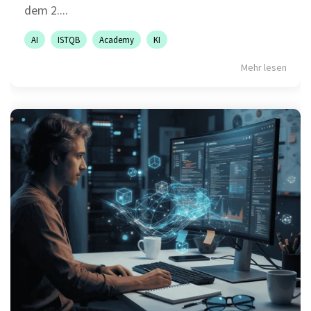
dem 2....
AI
ISTQB
Academy
KI
Mehr lesen