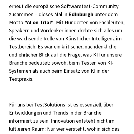
Selenium 4 Tester Foundation
erneut die europäische Softwaretest-Community
zusammen – dieses Mal in
Edinburgh
unter dem
Security Essentials
Motto
"AI on Trial"
. Mit Hunderten von Fachleuten,
Speakern und Vordenker:innen drehte sich alles um
Xray - Testmanagement für Jira
die wachsende Rolle von Künstlicher Intelligenz im
Testbereich. Es war ein kritischer, nachdenklicher
und ehrlicher Blick auf die Frage, was KI für unsere
Branche bedeutet: sowohl beim Testen von KI-
Systemen als auch beim Einsatz von KI in der
Xray Essentials
Testpraxis.
Xray für Power User
Xray für Administratoren
Für uns bei TestSolutions ist es essenziell, über
TestSolutions Originals
Entwicklungen und Trends in der Branche
informiert zu sein. Innovation entsteht nicht im
luftleeren Raum: Nur wer versteht, wohin sich das