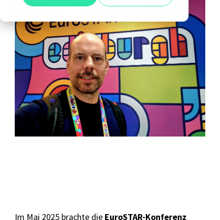
Alle anzeigen
Agile Tester
Acceptance Testing
Performance Testing
A4Q - Alliance for Qualification
ISTQB Add-On Practical Tester
AI Essentials
AI Foundation
Digital Accessibility
Software Development Engineer in Test
Im Mai 2025 brachte die
EuroSTAR-Konferenz