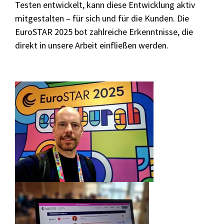
Testen entwickelt, kann diese Entwicklung aktiv
mitgestalten – für sich und für die Kunden. Die
EuroSTAR 2025 bot zahlreiche Erkenntnisse, die
Grundlagen des Softwaretestens
direkt in unsere Arbeit einfließen werden.
Grundlagen der Testautomatisierung
Grundlagen AI Testing
Testverfahren für den Softwaretest
Grundlagen IT-Sicherheitstests
Seminarthemen
Trainingsformen
Inhouse
Fragen
Seminare
und
Antwort
(FAQ)