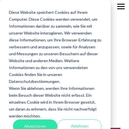
Skip
to
Tog
Diese Website speichert Cookies auf Ihrem
the
Me
main
Computer. Diese Cookies werden verwendet, um
content.
Leistungen
Leistungen
Leistungen
Case
Informationen darüber zu sammeln, wie Sie mit
Studies
ISTQB Certified Tester
IREB Certified
unserer Website interagieren. Wir verwenden
Professional for
diese Informationen, um Ihre Browser-Erfahrung zu
Alle anzeigen
Penetration Testing
Requirements
verbessern und anzupassen, sowie für Analysen
Engineering
Accessibility Testing
Sicherheitstests
und Messungen zu unseren Besuchern auf dieser
AI on Trial – Impulse
Agiles Testen
Standardsoftware
Website und anderen Medien. Weitere
Praxisnah.
Informationen zu den von uns verwendeten
von der EuroSTAR
API Testing
Test Factory Services
Erfolgsbewähr
Foundation Level
Foundation Level
Cookies finden Sie in unseren
Maßgeschneide
2025
Last- und Performance
Testautomatisierung
Datenschutzbestimmungen.
AI Testing
RE@Agile Primer
Erfahren
Wenn Sie ablehnen, werden Ihre Informationen
Nutzerabnahmetest / UAT
Testberatung
Testing with GenAI
Sie mehr
beim Besuch dieser Website nicht erfasst. Ein
über
Offshore Test Center
Testmanagement
einzelnes Cookie wird in Ihrem Browser gesetzt,
Florian Fieber
:
Donnerstag, 12.6.2025
Test Management
unsere
um daran zu erinnern, dass Sie nicht nachverfolgt
Test Analyst
Case
Event
Konferenz
AI
KI
werden möchten.
Studies.
Test Automation Engineering
Akzeptieren
Ablehnen