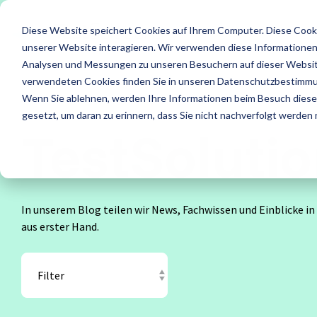
Skip
to
Diese Website speichert Cookies auf Ihrem Computer. Diese Cook
the
main
unserer Website interagieren. Wir verwenden diese Informationen
content.
Leistungen
Leistung
Analysen und Messungen zu unseren Besuchern auf dieser Websit
verwendeten Cookies finden Sie in unseren Datenschutzbestimm
ISTQB Certified Tester
IREB Certified Pro
Wenn Sie ablehnen, werden Ihre Informationen beim Besuch dieser 
Alle anzeigen
Penetrati
for Requirements
gesetzt, um daran zu erinnern, dass Sie nicht nachverfolgt werden
Engineering
TestSolutio
Accessibility Testing
Sicherheit
Foundation Level
Foundation Level
Agiles Testen
Standard
In unserem Blog teilen wir News, Fachwissen und Einblicke in
AI Testing
RE@Agile Primer
API Testing
Test Fact
aus erster Hand.
Testing with GenAI
Last- und Performance
Testautom
Test Management
Nutzerabnahmetest / UAT
Testberat