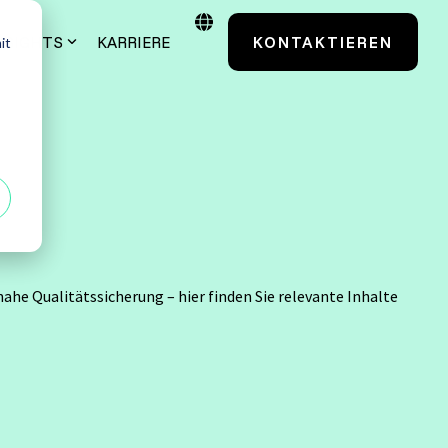
NSIGHTS
KARRIERE
KONTAKTIEREN
it
Case Studies
Testmanagement
TestSolutions Originals
entials
Grundlagen des
Softwaretestens
ahe Qualitätssicherung – hier finden Sie relevante Inhalte
 Power User
Grundlagen der
Praxisnah. Erfolgsbewährt.
Testautomatisierung
 Administratoren
Maßgeschneidert. Erfahren Sie mehr über
unsere Case Studies.
Grundlagen AI Testing
Alle anzeigen