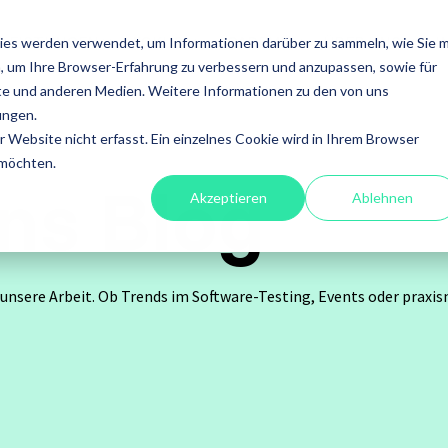
LEISTUNGEN
FOKUS
ACADEMY
ÜBER UNS
I
ies werden verwendet, um Informationen darüber zu sammeln, wie Sie m
, um Ihre Browser-Erfahrung zu verbessern und anzupassen, sowie für
en
Leistungen
e und anderen Medien. Weitere Informationen zu den von uns
ungen.
fessional
A4Q - Alliance for
Xray - 
Website nicht erfasst. Ein einzelnes Cookie wird in Ihrem Browser
on Testing
Qualification
für Jira
 möchten.
ns Blog
Akzeptieren
Ablehnen
stests
ISTQB Add-On Practical
Xray Ess
software
Tester
 unsere Arbeit. Ob Trends im Software-Testing, Events oder praxisn
Xray für
ory Services
AI Essentials
Xray für
atisierung
AI Foundation
ung
Digital Accessibility