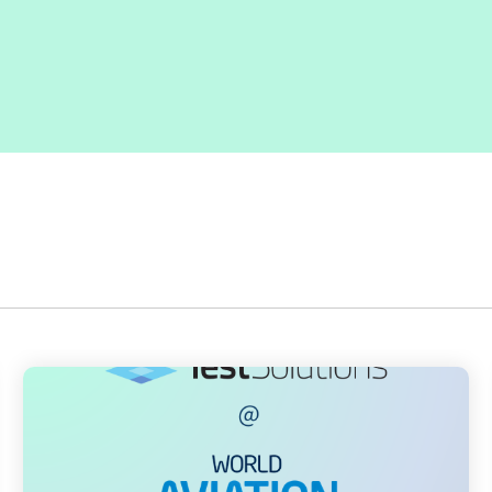
gement
Software Development
Engineer in Test
Selenium 4 Tester Foundation
Security Essentials
re