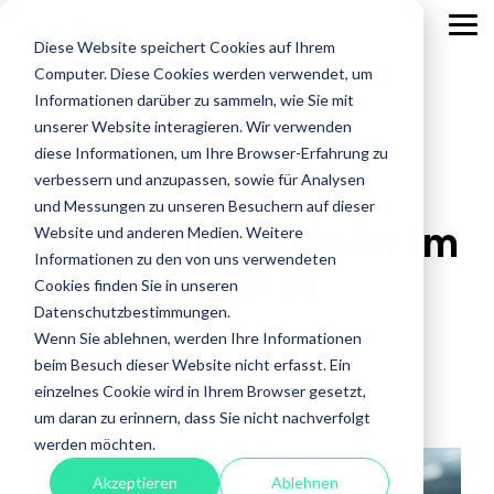
Skip
to
Tog
Diese Website speichert Cookies auf Ihrem
the
Me
main
Computer. Diese Cookies werden verwendet, um
content.
Leistungen
Leistungen
Leistungen
Case
Informationen darüber zu sammeln, wie Sie mit
Studies
ISTQB Certified Tester
IREB Certified
unserer Website interagieren. Wir verwenden
Professional for
diese Informationen, um Ihre Browser-Erfahrung zu
Alle anzeigen
Penetration Testing
Requirements
verbessern und anzupassen, sowie für Analysen
Engineering
Accessibility Testing
Sicherheitstests
und Messungen zu unseren Besuchern auf dieser
Menschliche Tester im
Agiles Testen
Standardsoftware
Website und anderen Medien. Weitere
Praxisnah.
Informationen zu den von uns verwendeten
Zeitalter von KI
API Testing
Test Factory Services
Erfolgsbewähr
Foundation Level
Foundation Level
Cookies finden Sie in unseren
Maßgeschneide
Last- und Performance
Testautomatisierung
Datenschutzbestimmungen.
AI Testing
RE@Agile Primer
Erfahren
Wenn Sie ablehnen, werden Ihre Informationen
Nutzerabnahmetest / UAT
Testberatung
Florian Fieber
:
Donnerstag, 13.2.2025
Testing with GenAI
Sie mehr
beim Besuch dieser Website nicht erfasst. Ein
über
Offshore Test Center
Testmanagement
einzelnes Cookie wird in Ihrem Browser gesetzt,
Test Management
AI
KI
unsere
um daran zu erinnern, dass Sie nicht nachverfolgt
Test Analyst
Case
werden möchten.
Studies.
Test Automation Engineering
Akzeptieren
Ablehnen