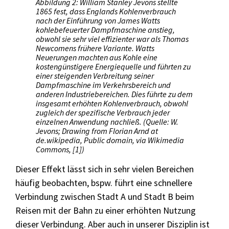
Abbildung 2: William Stanley Jevons stellte
1865 fest, dass Englands Kohlenverbrauch
nach der Einführung von James Watts
kohlebefeuerter Dampfmaschine anstieg,
obwohl sie sehr viel effizienter war als Thomas
Newcomens frühere Variante. Watts
Neuerungen machten aus Kohle eine
kostengünstigere Energiequelle und führten zu
einer steigenden Verbreitung seiner
Dampfmaschine im Verkehrsbereich und
anderen Industriebereichen. Dies führte zu dem
insgesamt erhöhten Kohlenverbrauch, obwohl
zugleich der spezifische Verbrauch jeder
einzelnen Anwendung nachließ. (Quelle: W.
Jevons; Drawing from Florian Arnd at
de.wikipedia, Public domain, via Wikimedia
Commons, [1])
Dieser Effekt lässt sich in sehr vielen Bereichen
häufig beobachten, bspw. führt eine schnellere
Verbindung zwischen Stadt A und Stadt B beim
Reisen mit der Bahn zu einer erhöhten Nutzung
dieser Verbindung. Aber auch in unserer Disziplin ist