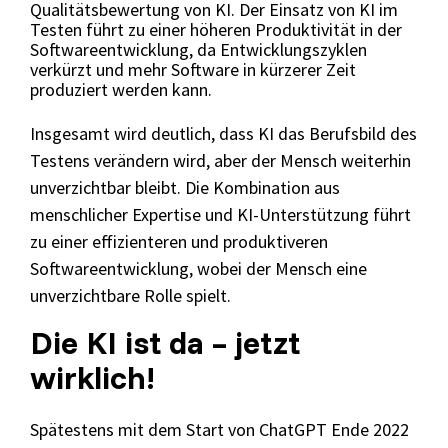
Qualitätsbewertung von KI. Der Einsatz von KI im
Testen führt zu einer höheren Produktivität in der
Softwareentwicklung, da Entwicklungszyklen
Grundlagen des Softwaretestens
verkürzt und mehr Software in kürzerer Zeit
produziert werden kann.
Grundlagen der Testautomatisierung
Insgesamt wird deutlich, dass KI das Berufsbild des
Grundlagen AI Testing
Testens verändern wird, aber der Mensch weiterhin
Testverfahren für den Softwaretest
unverzichtbar bleibt. Die Kombination aus
Grundlagen IT-Sicherheitstests
menschlicher Expertise und KI-Unterstützung führt
zu einer effizienteren und produktiveren
Softwareentwicklung, wobei der Mensch eine
Seminarthemen
Trainingsformen
Inhouse
Fragen
unverzichtbare Rolle spielt.
Seminare
und
Antwort
(FAQ)
Die KI ist da – jetzt
wirklich!
Spätestens mit dem Start von ChatGPT Ende 2022