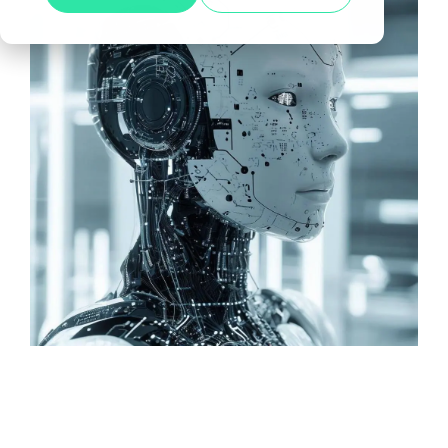
Alle anzeigen
Agile Tester
Acceptance Testing
Performance Testing
A4Q - Alliance for Qualification
ISTQB Add-On Practical Tester
AI Essentials
AI Foundation
Digital Accessibility
Software Development Engineer in Test