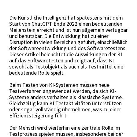
Selenium 4 Tester Foundation
Security Essentials
Die Künstliche Intelligenz hat spätestens mit dem
Start von ChatGPT Ende 2022 einen bedeutenden
Meilenstein erreicht und ist nun allgemein verfügbar
Xray - Testmanagement für Jira
und benutzbar. Die Entwicklung hat zu einer
Disruption in vielen Bereichen geführt, einschließlich
der Softwareentwicklung und des Softwaretestens.
Dieser Artikel beleuchtet die Auswirkungen der KI
auf das Softwaretesten und zeigt auf, dass KI
sowohl als Testobjekt als auch als Testmittel eine
bedeutende Rolle spielt.
Xray Essentials
Beim Testen von KI-Systemen müssen neue
Xray für Power User
Testverfahren angewendet werden, da sich KI-
Xray für Administratoren
Systeme anders verhalten als klassische Systeme.
Gleichzeitig kann KI Testaktivitäten unterstützen
oder sogar vollständig übernehmen, was zu einer
TestSolutions Originals
Effizienzsteigerung führt.
Der Mensch wird weiterhin eine zentrale Rolle im
Testprozess spielen müssen, insbesondere bei der