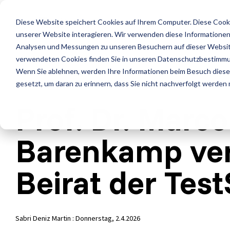
Skip
to
LE
Diese Website speichert Cookies auf Ihrem Computer. Diese Cook
the
main
unserer Website interagieren. Wir verwenden diese Informationen
content.
Leistungen
Leistung
Analysen und Messungen zu unseren Besuchern auf dieser Websit
verwendeten Cookies finden Sie in unseren Datenschutzbestimm
ISTQB Certified Tester
IREB Certified Pro
Wenn Sie ablehnen, werden Ihre Informationen beim Besuch dieser 
Alle anzeigen
Penetrati
for Requirements
gesetzt, um daran zu erinnern, dass Sie nicht nachverfolgt werden
Engineering
Accessibility Testing
Sicherheit
Prof. Dr. Marco
Foundation Level
Foundation Level
Agiles Testen
Standard
Barenkamp ver
AI Testing
RE@Agile Primer
API Testing
Test Fact
Beirat der Tes
Testing with GenAI
Last- und Performance
Testautom
Test Management
Nutzerabnahmetest / UAT
Testberat
Sabri Deniz Martin
:
Donnerstag, 2.4.2026