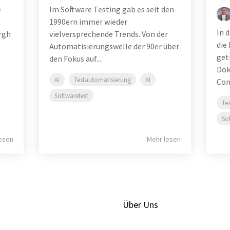
e
Im Software Testing gab es seit den
1990ern immer wieder
In 
rgh
vielversprechende Trends. Von der
die
Automatisierungswelle der 90er über
get
den Fokus auf...
Dok
AI
Testautomatisierung
KI
Com
Softwaretest
Te
So
esen
Mehr lesen
Über Uns