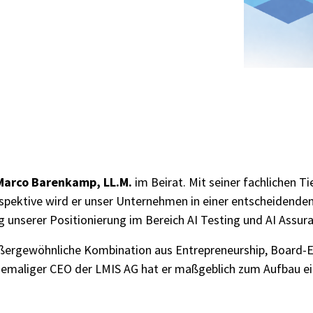
gement
Software Development
Engineer in Test
Selenium 4 Tester Foundation
Security Essentials
 Marco Barenkamp, LL.M.
im Beirat. Mit seiner fachlichen T
rspektive wird er unser Unternehmen in einer entscheidend
g unserer Positionierung im Bereich AI Testing und AI Assur
re
ßergewöhnliche Kombination aus Entrepreneurship, Board-Er
ehemaliger CEO der LMIS AG hat er maßgeblich zum Aufbau e