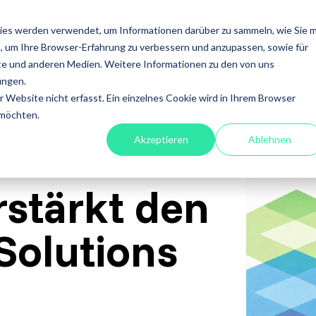
ISTUNGEN
FOKUS
ACADEMY
ÜBER UNS
INS
ies werden verwendet, um Informationen darüber zu sammeln, wie Sie m
, um Ihre Browser-Erfahrung zu verbessern und anzupassen, sowie für
en
Leistungen
e und anderen Medien. Weitere Informationen zu den von uns
ungen.
fessional
A4Q - Alliance for
Xray - 
Website nicht erfasst. Ein einzelnes Cookie wird in Ihrem Browser
on Testing
Qualification
für Jira
 möchten.
Akzeptieren
Ablehnen
stests
ISTQB Add-On Practical
Xray Ess
software
stärkt den
Tester
Xray für
ory Services
AI Essentials
tSolutions
Xray für
atisierung
AI Foundation
ung
Digital Accessibility