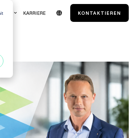
IGHTS
KARRIERE
KONTAKTIEREN
it
Case Studies
Testmanagement
TestSolutions Originals
entials
Grundlagen des
Softwaretestens
 Power User
Grundlagen der
Praxisnah. Erfolgsbewährt.
Testautomatisierung
 Administratoren
Maßgeschneidert. Erfahren Sie mehr über
unsere Case Studies.
Grundlagen AI Testing
Alle anzeigen