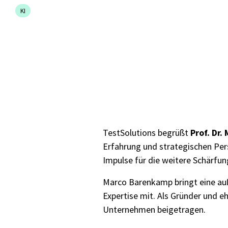
Test Analyst
Offshore Test Center
Testmana
KI
Test Automation Engineering
Agile Tester
Acceptance Testing
Performance Testing
TestSolutions begrüßt
Prof. Dr.
Erfahrung und strategischen Pe
Impulse für die weitere Schärfun
Seminarthemen
Trainingsformen
Inhouse Semina
Marco Barenkamp bringt eine au
Expertise mit. Als Gründer und 
Unternehmen beigetragen.