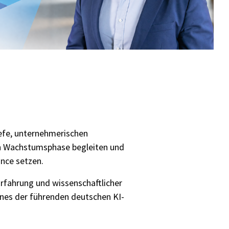
Testverfahren für den
Softwaretest
Grundlagen IT-
Sicherheitstests
iefe, unternehmerischen
en Wachstumsphase begleiten und
ance setzen.
Fragen und Antworten (FAQ)
fahrung und wissenschaftlicher
ines der führenden deutschen KI-