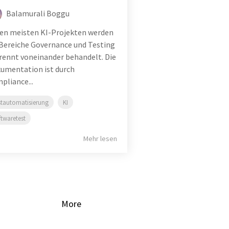
Balamurali Boggu
den meisten KI-Projekten werden
 Bereiche Governance und Testing
rennt voneinander behandelt. Die
umentation ist durch
pliance...
stautomatisierung
KI
ftwaretest
Mehr lesen
More