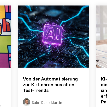
Von der Automatisierung
KI
zur KI: Lehren aus alten
di
Test-Trends
si
er
Pa
Sabri Deniz Martin
R-